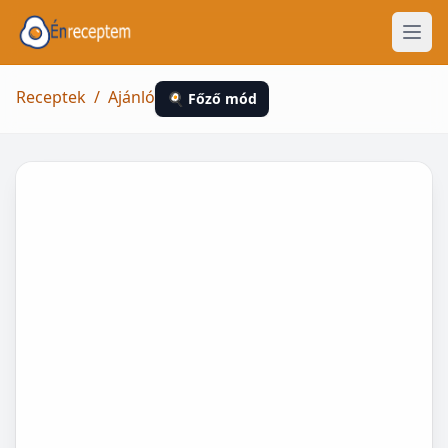
Receptek
/
Ajánló
🍳 Főző mód