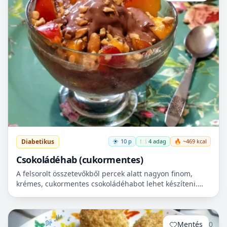
Diabetikus
10 p
🍽️ 4 adag
🔥 ~469 kcal
Csokoládéhab (cukormentes)
A felsorolt összetevőkből percek alatt nagyon finom,
krémes, cukormentes csokoládéhabot lehet készíteni.
Nem igényel főzést, és kiválóan alkalmas
pohárdesszertn...
Mentés
0