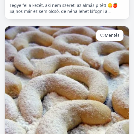
Tegye fel a kezét, aki nem szereti az almás pitét! 😋🍎
Sajnos már ez sem olcsó, de néha lehet kifogni a
Tescoban 500.- Ft körüli almát.
Mentés
0