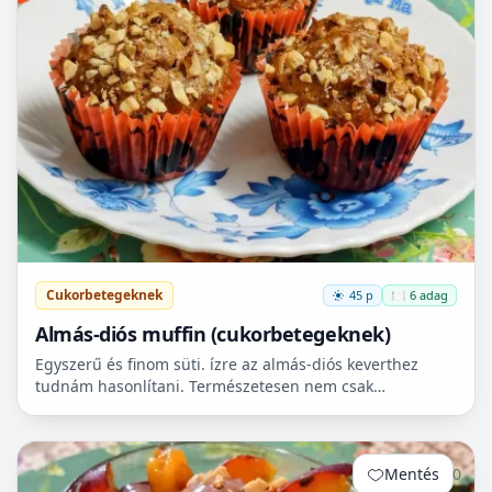
Cukorbetegeknek
45 p
🍽️ 6 adag
Almás-diós muffin (cukorbetegeknek)
Egyszerű és finom süti. ízre az almás-diós keverthez
tudnám hasonlítani. Természetesen nem csak
cukorbetegek fogyaszthassák! 🧁
Mentés
0