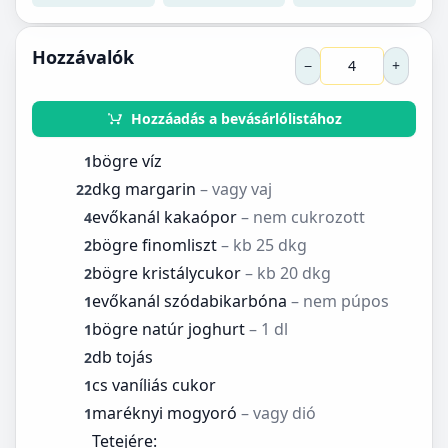
Hozzávalók
−
+
Hozzáadás a bevásárlólistához
bögre víz
1
dkg margarin
– vagy vaj
22
evőkanál kakaópor
– nem cukrozott
4
bögre finomliszt
– kb 25 dkg
2
bögre kristálycukor
– kb 20 dkg
2
evőkanál szódabikarbóna
– nem púpos
1
bögre natúr joghurt
– 1 dl
1
db tojás
2
cs vaníliás cukor
1
maréknyi mogyoró
– vagy dió
1
Tetejére: