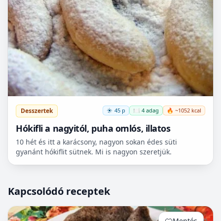
Desszertek
45 p
🍽️ 4 adag
🔥 ~1052 kcal
Hókifli a nagyitól, puha omlós, illatos
10 hét és itt a karácsony, nagyon sokan édes süti
gyanánt hókiflit sütnek. Mi is nagyon szeretjük.
Kapcsolódó receptek
Mentés
0