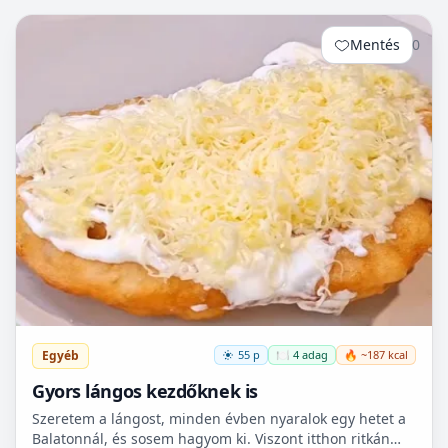
Mentés
0
Egyéb
55 p
🍽️ 4 adag
🔥 ~187 kcal
Gyors lángos kezdőknek is
Szeretem a lángost, minden évben nyaralok egy hetet a
Balatonnál, és sosem hagyom ki. Viszont itthon ritkán