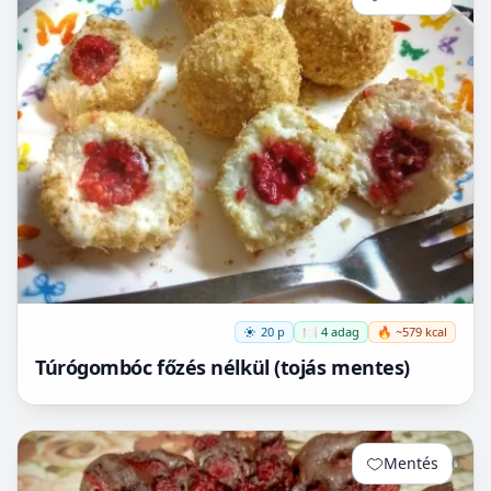
20 p
🍽️ 4 adag
🔥 ~579 kcal
Túrógombóc főzés nélkül (tojás mentes)
Mentés
0