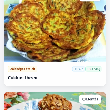
Zöldséges ételek
35 p
🍽️ 4 adag
Cukkini tócsni
Mentés
0