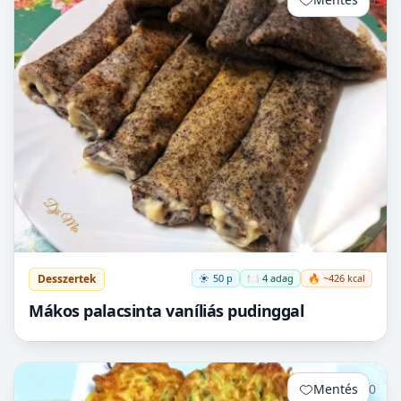
Desszertek
50 p
🍽️ 4 adag
🔥 ~426 kcal
Mákos palacsinta vaníliás pudinggal
Mentés
0