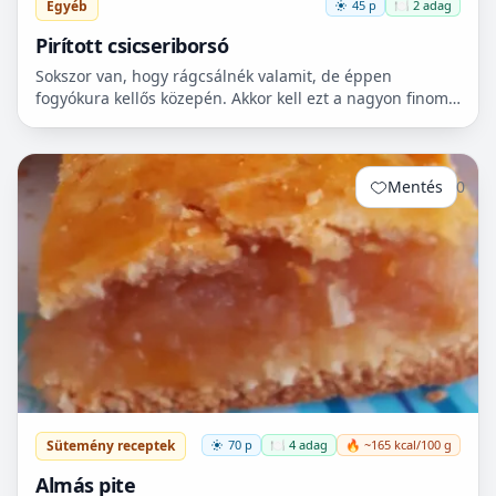
Egyéb
45 p
🍽️ 2 adag
Pirított csicseriborsó
Sokszor van, hogy rágcsálnék valamit, de éppen
fogyókura kellős közepén. Akkor kell ezt a nagyon finom
csicseriborsó rágcsálnivalót megcsinálni. Nem kell
hozzá...
Mentés
0
Sütemény receptek
70 p
🍽️ 4 adag
🔥 ~165 kcal/100 g
Almás pite