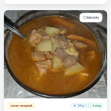
van lehetőségem készíteni, mert hoszadalmas, keleszt...
Mentés
0
Leves receptek
120 p
🍽️ 4 adag