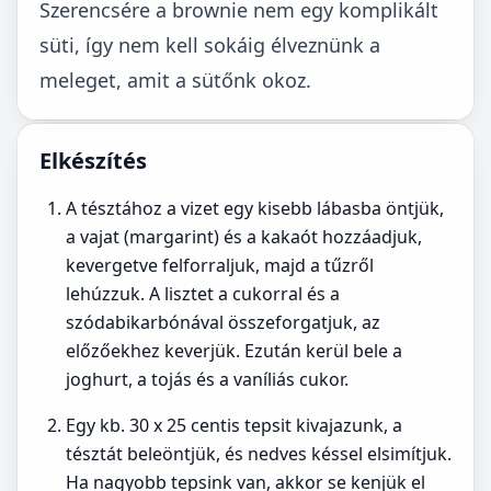
Szerencsére a brownie nem egy komplikált
süti, így nem kell sokáig élveznünk a
meleget, amit a sütőnk okoz.
Elkészítés
A tésztához a vizet egy kisebb lábasba öntjük,
a vajat (margarint) és a kakaót hozzáadjuk,
kevergetve felforraljuk, majd a tűzről
lehúzzuk. A lisztet a cukorral és a
szódabikarbónával összeforgatjuk, az
előzőekhez keverjük. Ezután kerül bele a
joghurt, a tojás és a vaníliás cukor.
Egy kb. 30 x 25 centis tepsit kivajazunk, a
tésztát beleöntjük, és nedves késsel elsimítjuk.
Ha nagyobb tepsink van, akkor se kenjük el