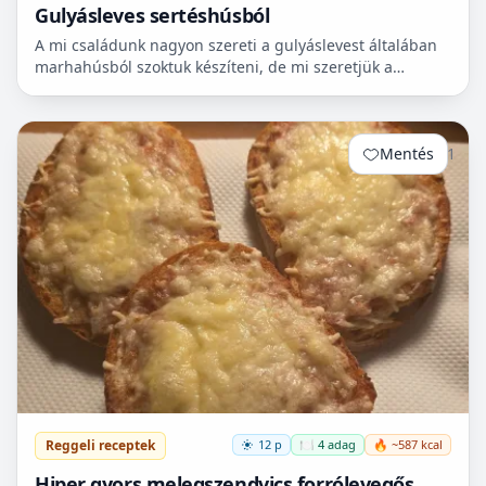
Gulyásleves sertéshúsból
A mi családunk nagyon szereti a gulyáslevest általában
marhahúsból szoktuk készíteni, de mi szeretjük a
sertéshúst. Leginkább lapockát szoktunk vásárolni,
mert...
Mentés
1
Reggeli receptek
12 p
🍽️ 4 adag
🔥 ~587 kcal
Hiper gyors melegszendvics forrólevegős