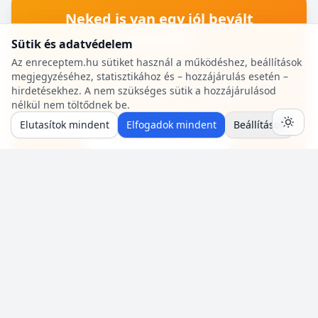
Neked is van egy jól bevált
recepted?
Sütik és adatvédelem
Oszd meg a közösséggel! Pár perc az egész:
Az enreceptem.hu sütiket használ a működéshez, beállítások
megjegyzéséhez, statisztikához és – hozzájárulás esetén –
hozzávalók, lépések, egy fotó — mi pedig saját
hirdetésekhez. A nem szükséges sütik a hozzájárulásod
szerzői oldalt adunk a receptjeidhez.
nélkül nem töltődnek be.
Elutasítok mindent
Elfogadok mindent
Beállítások
🍳 Recept beküldése
RÓLUNK
SEGÍTSÉG
Énreceptem Legfinomabb
GYIK
receptek – közösségi
Kapcsolat
receptmegosztó, meleg és
Szerzőknek