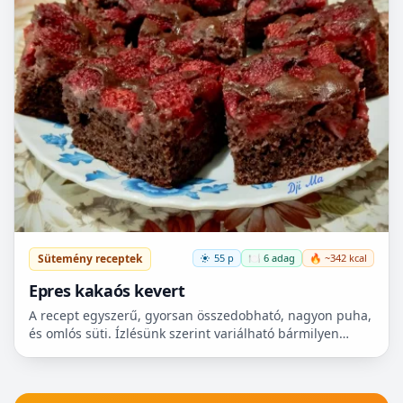
Sütemény receptek
55 p
🍽️ 6 adag
🔥 ~342 kcal
Epres kakaós kevert
A recept egyszerű, gyorsan összedobható, nagyon puha,
és omlós süti. Ízlésünk szerint variálható bármilyen
gyümölccsel, dióval, mazsolával, sőt csokidarabokkal...