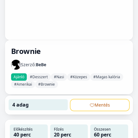
Brownie
Szerző:
BeBe
Ajánló
#Desszert
#Nasi
#Közepes
#Magas kalória
#Amerikai
#Brownie
4 adag
Mentés
Előkészítés
Főzés
Összesen
40 perc
20 perc
60 perc