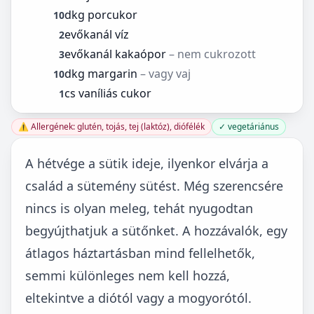
dkg porcukor
10
evőkanál víz
2
evőkanál kakaópor
– nem cukrozott
3
dkg margarin
– vagy vaj
10
cs vaníliás cukor
1
⚠️ Allergének: glutén, tojás, tej (laktóz), diófélék
✓ vegetáriánus
A hétvége a sütik ideje, ilyenkor elvárja a
család a sütemény sütést. Még szerencsére
nincs is olyan meleg, tehát nyugodtan
begyújthatjuk a sütőnket. A hozzávalók, egy
átlagos háztartásban mind fellelhetők,
semmi különleges nem kell hozzá,
eltekintve a diótól vagy a mogyorótól.