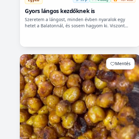
Gyors lángos kezdőknek is
Szeretem a lángost, minden évben nyaralok egy
hetet a Balatonnál, és sosem hagyom ki. Viszont
itthon ritkán van lehetőségem készíteni, mert
hoszadalmas, keleszt...
Mentés
0