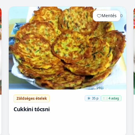
Mentés
0
Zöldséges ételek
35 p
🍽️ 4 adag
Cukkini tócsni