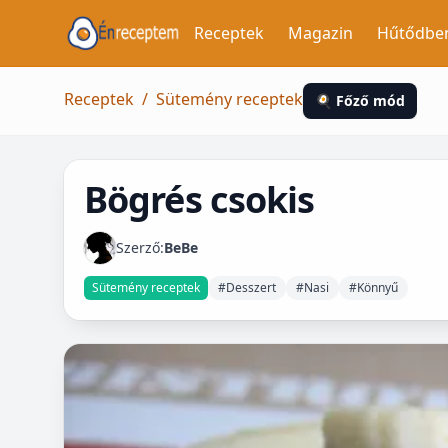
Receptek
Magazin
Hűtődbe
Receptek
/
Sütemény receptek
🍳 Főző mód
Bögrés csokis
Szerző:
BeBe
Sütemény receptek
#Desszert
#Nasi
#Könnyű