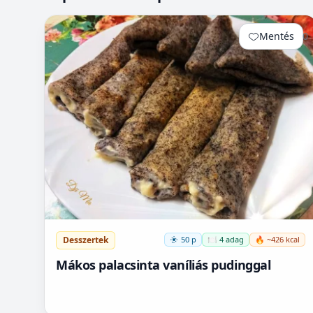
Mentés
0
Desszertek
50 p
🍽️ 4 adag
🔥 ~426 kcal
Mákos palacsinta vaníliás pudinggal