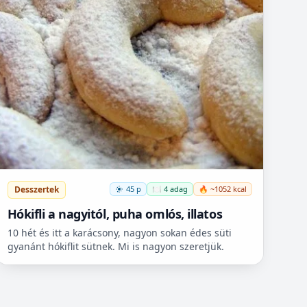
Desszertek
45 p
🍽️ 4 adag
🔥 ~1052 kcal
Hókifli a nagyitól, puha omlós, illatos
10 hét és itt a karácsony, nagyon sokan édes süti
gyanánt hókiflit sütnek. Mi is nagyon szeretjük.