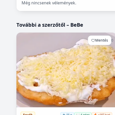
Még nincsenek vélemények.
További a szerzőtől – BeBe
Mentés
0
Egyéb
55 p
🍽️ 4 adag
🔥 ~187 kcal