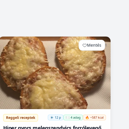
Mentés
1
Reggeli receptek
12 p
🍽️ 4 adag
🔥 ~587 kcal
Hiper gyors melegszendvics forrólevegős