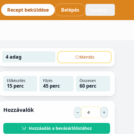
Recept beküldése
Belépés
Vendég
4 adag
Mentés
Előkészítés
Főzés
Összesen
15 perc
45 perc
60 perc
Hozzávalók
−
+
Hozzáadás a bevásárlólistához