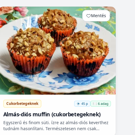
Mentés
0
Cukorbetegeknek
45 p
🍽️ 6 adag
Almás-diós muffin (cukorbetegeknek)
Egyszerű és finom süti. ízre az almás-diós keverthez
tudnám hasonlítani. Természetesen nem csak
cukorbetegek fogyaszthassák! 🧁