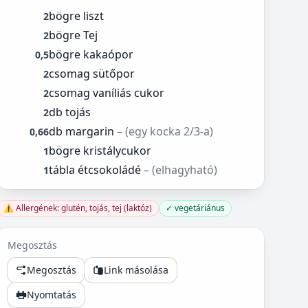
bögre liszt
2
bögre Tej
2
bögre kakaópor
0,5
csomag sütőpor
2
csomag vaníliás cukor
2
db tojás
2
db margarin
– (egy kocka 2/3-a)
0,66
bögre kristálycukor
1
tábla étcsokoládé
– (elhagyható)
1
⚠️ Allergének: glutén, tojás, tej (laktóz)
✓ vegetáriánus
Megosztás
Megosztás
Link másolása
Nyomtatás