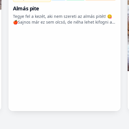
Almás pite
Tegye fel a kezét, aki nem szereti az almás pitét! 😋
🍎Sajnos már ez sem olcsó, de néha lehet kifogni a
Tescoban 500.- Ft körüli almát.