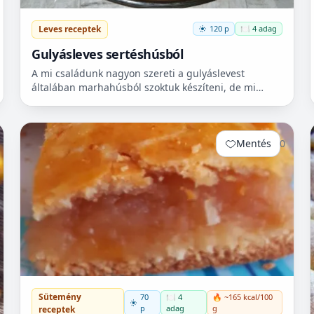
Leves receptek
120 p
🍽️ 4 adag
Gulyásleves sertéshúsból
A mi családunk nagyon szereti a gulyáslevest
általában marhahúsból szoktuk készíteni, de mi
szeretjük a sertéshúst. Leginkább lapockát szoktunk
vásárolni, mert...
Mentés
0
Sütemény
70
🍽️ 4
🔥 ~165 kcal/100
p
adag
g
receptek