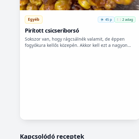
Egyéb
45 p
🍽️ 2 adag
Pirított csicseriborsó
Sokszor van, hogy rágcsálnék valamit, de éppen
fogyókura kellős közepén. Akkor kell ezt a nagyon
finom csicseriborsó rágcsálnivalót megcsinálni. Nem
kell hozzá...
Kapcsolódó receptek