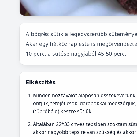
A bögrés sütik a legegyszerűbb süteménye
Akár egy hétköznap este is megörvendeztet
10 perc, a sütése nagyjából 45-50 perc.
Elkészítés
Minden hozzávalót alaposan összekeverünk, z
öntjük, tetejét csoki darabokkal megszórjuk, 
(tűpróbáig) készre sütjük.
Általában 22*33 cm-es tepsiben szoktam süt
akkor nagyobb tepsire van szükség és akko