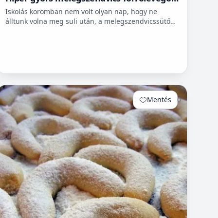
sütőbe
Iskolás koromban nem volt olyan nap, hogy ne
álltunk volna meg suli után, a melegszendvicssütő
bódénál. Imádtuk azt az ízt amit csak ott, és sehol
máshol nem le...
Mentés
0