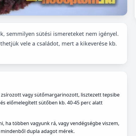
k, semmilyen sütési ismereteket nem igényel.
hetjük vele a családot, mert a kikeverése kb.
sírozott vagy sütőmargarinozott, lisztezett tepsibe
és előmelegített sütőben kb. 40-45 perc alatt
ni, ha többen vagyunk rá, vagy vendégségbe viszem,
r mindenből dupla adagot mérek.