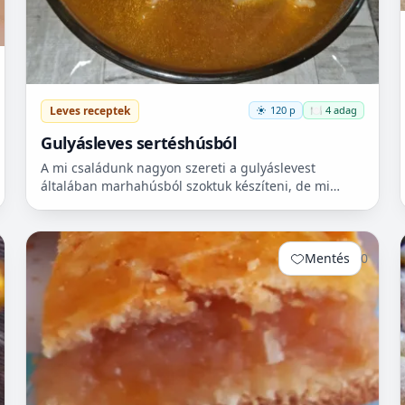
Leves receptek
120 p
🍽️ 4 adag
Gulyásleves sertéshúsból
A mi családunk nagyon szereti a gulyáslevest
általában marhahúsból szoktuk készíteni, de mi
szeretjük a sertéshúst. Leginkább lapockát szoktunk
vásárolni, mert...
Mentés
0