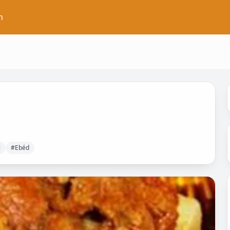
n
l
#Ebéd