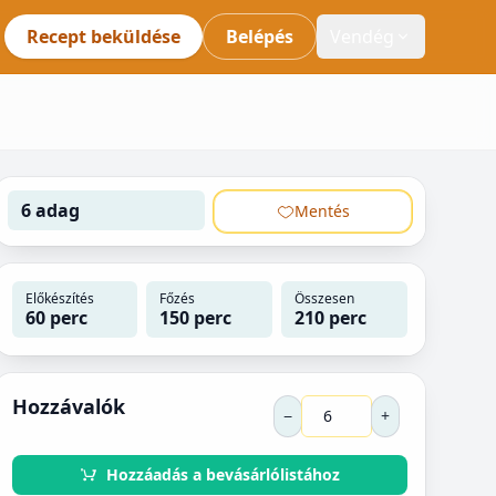
Recept beküldése
Belépés
Vendég
6 adag
Mentés
Előkészítés
Főzés
Összesen
60 perc
150 perc
210 perc
Hozzávalók
−
+
Hozzáadás a bevásárlólistához