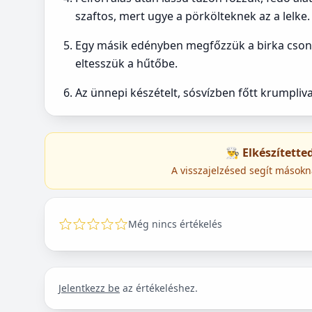
szaftos, mert ugye a pörkölteknek az a lelke.
Egy másik edényben megfőzzük a birka csontj
eltesszük a hűtőbe.
Az ünnepi készételt, sósvízben főtt krumplival 
👨‍🍳 Elkészített
A visszajelzésed segít másokn
Még nincs értékelés
Jelentkezz be
az értékeléshez.