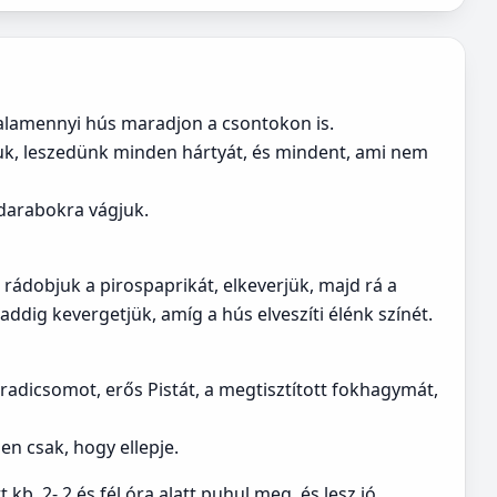
valamennyi hús maradjon a csontokon is.
juk, leszedünk minden hártyát, és mindent, ami nem
 darabokra vágjuk.
rádobjuk a pirospaprikát, elkeverjük, majd rá a
ddig kevergetjük, amíg a hús elveszíti élénk színét.
aradicsomot, erős Pistát, a megtisztított fokhagymát,
en csak, hogy ellepje.
 kb. 2- 2 és fél óra alatt puhul meg, és lesz jó