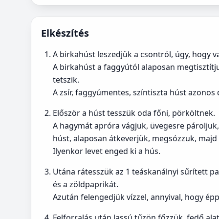
Elkészítés
A birkahúst leszedjük a csontról, úgy, hogy 
A birkahúst a faggyútól alaposan megtisztít
tetszik.
A zsír, faggyúmentes, színtiszta húst azonos
Először a húst tesszük oda főni, pörköltnek.
A hagymát apróra vágjuk, üvegesre pároljuk, 
húst, alaposan átkeverjük, megsózzuk, majd a
Ilyenkor levet enged ki a hús.
Utána rátesszük az 1 teáskanálnyi sűrített p
és a zöldpaprikát.
Azután felengedjük vízzel, annyival, hogy épp
Felforralás után lassú tűzön főzzük, fedő alatt