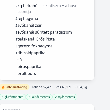
kg birkahús
– színtiszta + a húsos
2
csontja
fej hagyma
2
evőkanál zsír
2
evőkanál sűrített paradicsom
1
teáskanál Erős Pista
1
gerezd fokhagyma
3
db zöldpaprika
1
só
pirospaprika
őrölt bors
🔥 ~865 kcal
/adag
Fehérje 57,4 g
Zsír 65,1 g
CH 4,6 g
✓ gluténmentes
✓ laktózmentes
✓ tojásmentes