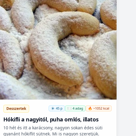
Desszertek
45 p
🍽️ 4 adag
🔥 ~1052 kcal
Hókifli a nagyitól, puha omlós, illatos
10 hét és itt a karácsony, nagyon sokan édes süti
gyanánt hókiflit sütnek. Mi is nagyon szeretjük.