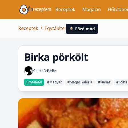
Receptek
Magazin
Hűtődbe
Receptek
/
Egytálétel
🍳 Főző mód
Birka pörkölt
Szerző:
BeBe
Egytálétel
#Magyar
#Magas kalória
#Nehéz
#Főéte