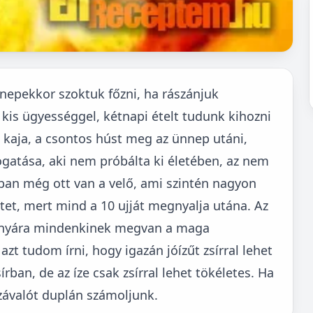
nepekkor szoktuk főzni, ha rászánjuk
kis ügyességgel, kétnapi ételt tudunk kihozni
 kaja, a csontos húst meg az ünnep utáni,
gatása, aki nem próbálta ki életében, az nem
kban még ott van a velő, ami szintén nagyon
zetet, mert mind a 10 ujját megnyalja utána. Az
izonyára mindenkinek megvan a maga
azt tudom írni, hogy igazán jóízűt zsírral lehet
írban, de az íze csak zsírral lehet tökéletes. Ha
závalót duplán számoljunk.