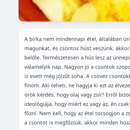
A birka nem mindennapi étel, általában ün
magunkat, és csontos húst veszünk, akkor 
belőle. Természetesen a hús lesz az ünnepi
valamelyik nap. Nagyon jó a csontok szopo
is evett még jóízűt soha. A csöves csonto
finom. Aki teheti, ne hagyja ki ezt az élve
örök kérdés, hogy olaj vagy zsír? Erről b
ideológiája, hogy miért ez vagy az, én csak 
főzni. Nem kell, hogy az étel tocsogjon a zs
a csontot is megfőzzük, akkor minden hoz