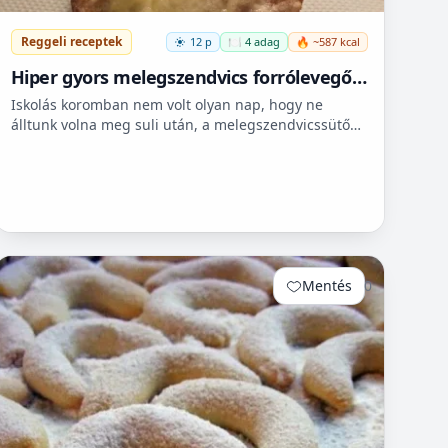
Reggeli receptek
12 p
🍽️ 4 adag
🔥 ~587 kcal
Hiper gyors melegszendvics forrólevegős
sütőbe
Iskolás koromban nem volt olyan nap, hogy ne
álltunk volna meg suli után, a melegszendvicssütő
bódénál. Imádtuk azt az ízt amit csak ott, és sehol
máshol nem le...
Mentés
0