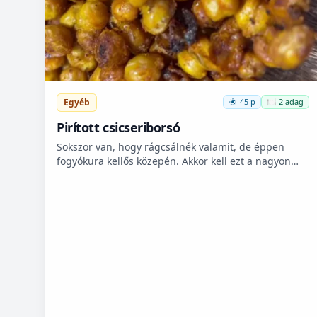
Egyéb
45 p
🍽️ 2 adag
Pirított csicseriborsó
Sokszor van, hogy rágcsálnék valamit, de éppen
fogyókura kellős közepén. Akkor kell ezt a nagyon
finom csicseriborsó rágcsálnivalót megcsinálni. Nem
kell hozzá...