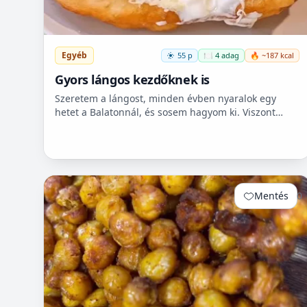
Egyéb
55 p
🍽️ 4 adag
🔥 ~187 kcal
Gyors lángos kezdőknek is
Szeretem a lángost, minden évben nyaralok egy
hetet a Balatonnál, és sosem hagyom ki. Viszont
itthon ritkán van lehetőségem készíteni, mert
hoszadalmas, keleszt...
Mentés
0