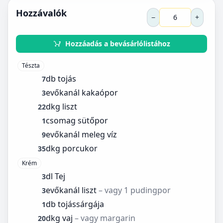
Hozzávalók
−
+
Hozzáadás a bevásárlólistához
Tészta
db tojás
7
evőkanál kakaópor
3
dkg liszt
22
csomag sütőpor
1
evőkanál meleg víz
9
dkg porcukor
35
Krém
dl Tej
3
evőkanál liszt
– vagy 1 pudingpor
3
db tojássárgája
1
dkg vaj
– vagy margarin
20