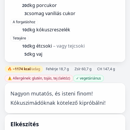
dkg porcukor
20
csomag vaníliás cukor
3
A forgatáshoz
dkg kókuszreszelék
10
Tetejére
dkg étcsoki
– vagy tejcsoki
10
dkg vaj
5
🔥 ~1174 kcal
/adag
Fehérje 18,7 g
Zsír 60,7 g
CH 147,4 g
⚠️ Allergének: glutén, tojás, tej (laktóz)
✓ vegetáriánus
Nagyon mutatós, és isteni finom!
Kókuszimádóknak kötelező kipróbálni!
Elkészítés