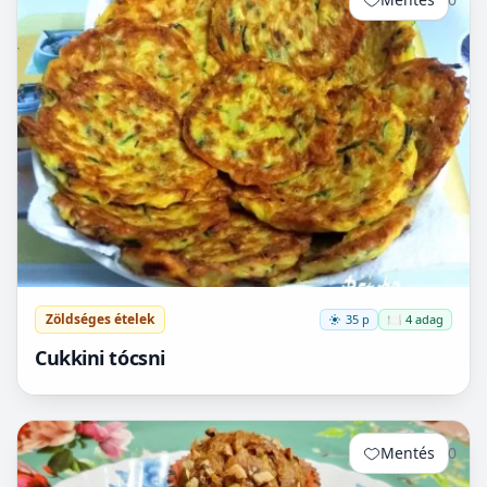
Zöldséges ételek
35 p
🍽️ 4 adag
Cukkini tócsni
Mentés
0