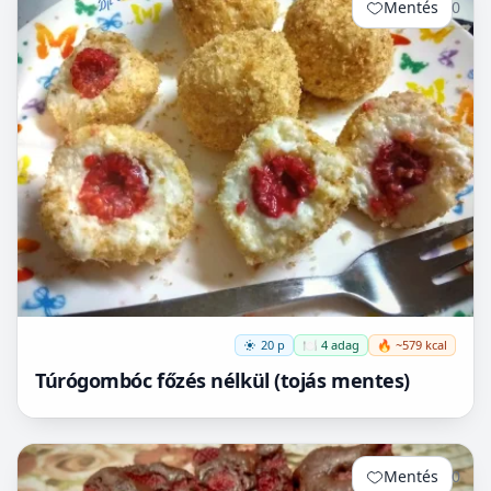
Mentés
0
20 p
🍽️ 4 adag
🔥 ~579 kcal
Túrógombóc főzés nélkül (tojás mentes)
Mentés
0