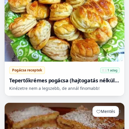
Pogácsa receptek
🍽️ 1 adag
Tepertőkrémes pogácsa (hajtogatás nélkül is
leveles)
Kinézetre nem a legszebb, de annál finomabb!
Mentés
0