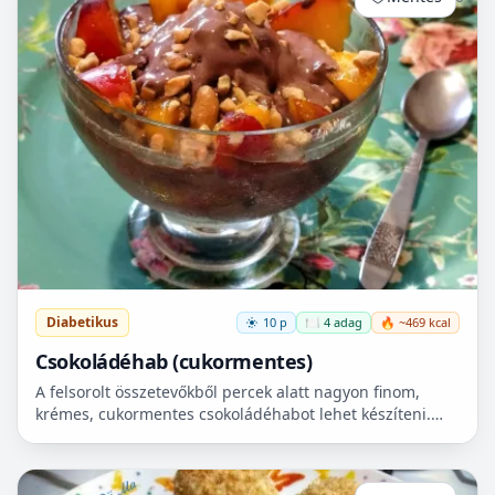
Diabetikus
10 p
🍽️ 4 adag
🔥 ~469 kcal
Csokoládéhab (cukormentes)
A felsorolt összetevőkből percek alatt nagyon finom,
krémes, cukormentes csokoládéhabot lehet készíteni.
Nem igényel főzést, és kiválóan alkalmas
pohárdesszertn...