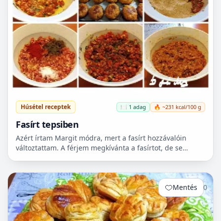
Húsétel receptek
🍽️ 1 adag
🔥 ~231 kcal/100 g
Fasírt tepsiben
Azért írtam Margit módra, mert a fasírt hozzávalóin
változtattam. A férjem megkívánta a fasírtot, de se
kenyér, se zsemle nem volt itthon. Majd reggel lesz
véve...
Mentés
0