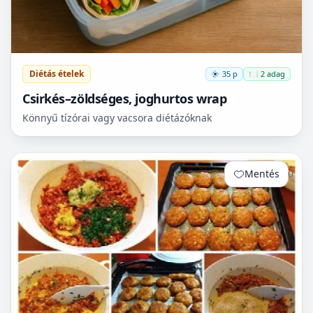
Diétás ételek
35 p
🍽️ 2 adag
Csirkés–zöldséges, joghurtos wrap
Könnyű tízórai vagy vacsora diétázóknak
Mentés
0