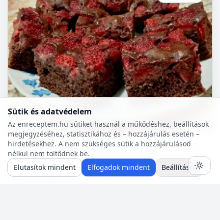
Sütik és adatvédelem
Az enreceptem.hu sütiket használ a működéshez, beállítások
megjegyzéséhez, statisztikához és – hozzájárulás esetén –
hirdetésekhez. A nem szükséges sütik a hozzájárulásod
Sütemény receptek
55 p
🍽️ 6 adag
🔥 ~342 kcal
nélkül nem töltődnek be.
Epres kakaós kevert
Elutasítok mindent
Elfogadok mindent
Beállítások
A recept egyszerű, gyorsan összedobható, nagyon puha,
és omlós süti. Ízlésünk szerint variálható bármilyen
gyümölccsel, dióval, mazsolával, sőt csokidarabokkal...