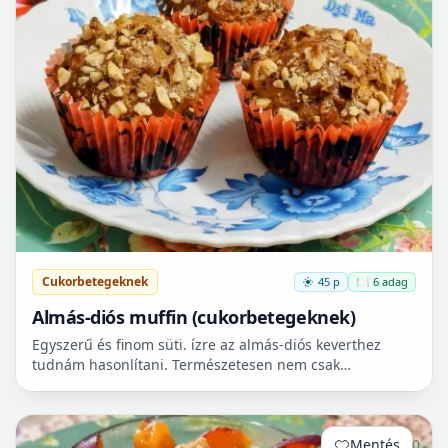
Cukorbetegeknek
45 p
🍽️ 6 adag
Almás-diós muffin (cukorbetegeknek)
Egyszerű és finom süti. ízre az almás-diós keverthez
tudnám hasonlítani. Természetesen nem csak
cukorbetegek fogyaszthassák! 🧁
Mentés
0