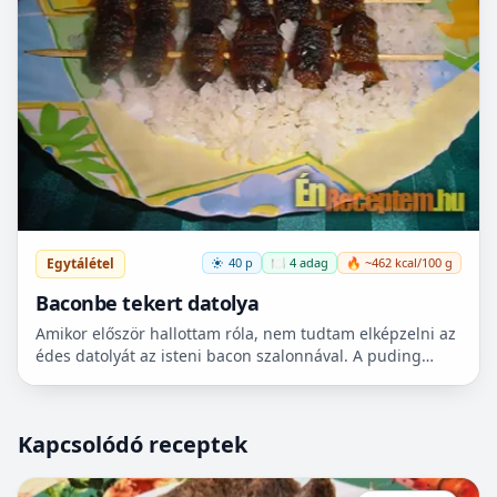
Egytálétel
40 p
🍽️ 4 adag
🔥 ~462 kcal/100 g
Baconbe tekert datolya
Amikor először hallottam róla, nem tudtam elképzelni az
édes datolyát az isteni bacon szalonnával. A puding
próbája az evés, mielőtt véleményt alkotok meg kell...
Kapcsolódó receptek