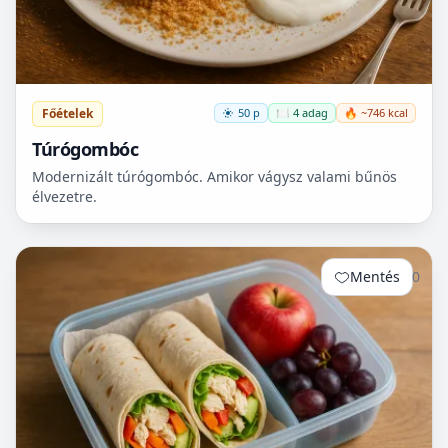
Főételek
50 p
🍽️ 4 adag
🔥 ~746 kcal
Túrógombóc
Modernizált túrógombóc. Amikor vágysz valami bűnös
élvezetre.
Mentés
0