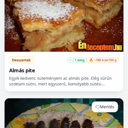
Desszertek
🍽️ 1 adag
🔥 ~188 kcal/100 g
Almás pite
Egyik kedvenc süteményem az almás pite. Elég sűrűn
szoktam sütni, mert egyszerű, komolyabb sütési
ismeretet nem igényel, ráadásul, amíg a tészta pihen,
egy leve...
Mentés
1