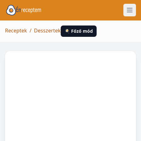
Receptek
/
Desszertek
🍳 Főző mód