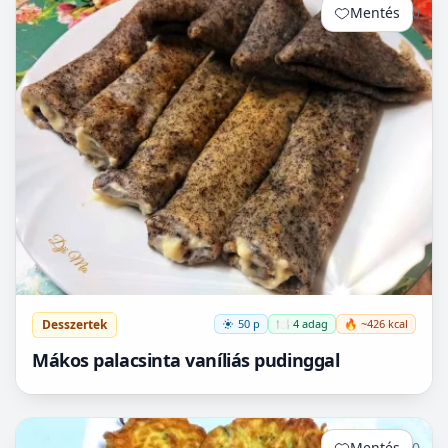
Mentés
0
Desszertek
50 p
🍽️ 4 adag
🔥 ~426 kcal
Mákos palacsinta vaníliás pudinggal
Mentés
0