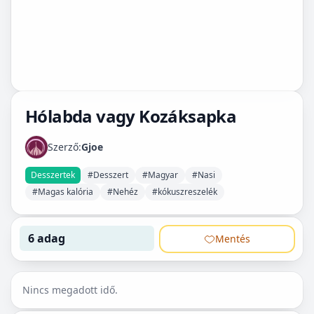
Hólabda vagy Kozáksapka
Szerző:
Gjoe
Desszertek
#Desszert
#Magyar
#Nasi
#Magas kalória
#Nehéz
#kókuszreszelék
6 adag
Mentés
Nincs megadott idő.