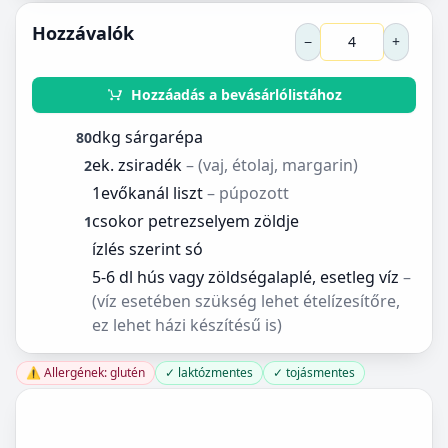
Hozzávalók
−
+
Hozzáadás a bevásárlólistához
dkg sárgarépa
80
ek. zsiradék
– (vaj, étolaj, margarin)
2
1evőkanál liszt
– púpozott
csokor petrezselyem zöldje
1
ízlés szerint só
5-6 dl hús vagy zöldségalaplé, esetleg víz
–
(víz esetében szükség lehet ételízesítőre,
ez lehet házi készítésű is)
⚠️ Allergének: glutén
✓ laktózmentes
✓ tojásmentes