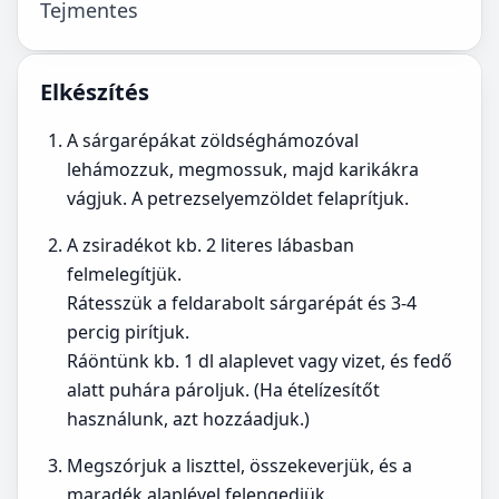
Tejmentes
Elkészítés
A sárgarépákat zöldséghámozóval
lehámozzuk, megmossuk, majd karikákra
vágjuk. A petrezselyemzöldet felaprítjuk.
A zsiradékot kb. 2 literes lábasban
felmelegítjük.
Rátesszük a feldarabolt sárgarépát és 3-4
percig pirítjuk.
Ráöntünk kb. 1 dl alaplevet vagy vizet, és fedő
alatt puhára pároljuk. (Ha ételízesítőt
használunk, azt hozzáadjuk.)
Megszórjuk a liszttel, összekeverjük, és a
maradék alaplével felengedjük.