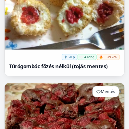
20 p
🍽️ 4 adag
🔥 ~579 kcal
Túrógombóc főzés nélkül (tojás mentes)
Mentés
0