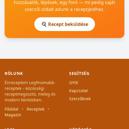
hozzávalók, lépések, egy fotó — mi pedig saját
szerzői oldalt adunk a receptjeidhez.
🍳 Recept beküldése
RÓLUNK
SEGÍTSÉG
Énreceptem Legfinomabb
GYIK
receptek – közösségi
Kapcsolat
receptmegosztó, meleg és
Szerzőknek
modern köntösben.
Főoldal
•
Receptek
•
Magazin