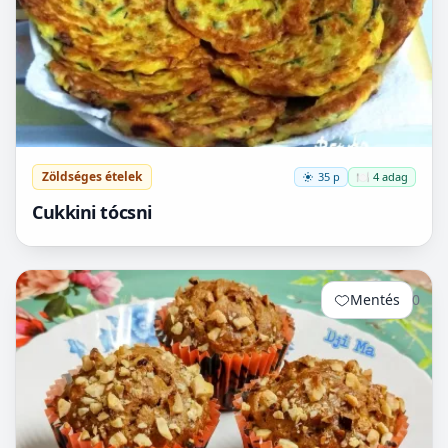
Zöldséges ételek
35 p
🍽️ 4 adag
Cukkini tócsni
Mentés
0