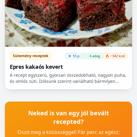
Sütemény receptek
55 p
🍽️ 6 adag
🔥 ~342 kcal
Epres kakaós kevert
A recept egyszerű, gyorsan összedobható, nagyon puha,
és omlós süti. Ízlésünk szerint variálható bármilyen
gyümölccsel, dióval, mazsolával, sőt csokidarabokkal...
Neked is van egy jól bevált
recepted?
Oszd meg a közösséggel! Pár perc az egész: