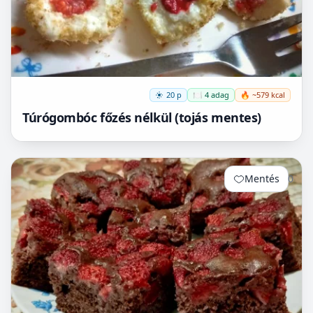
20 p
🍽️ 4 adag
🔥 ~579 kcal
Túrógombóc főzés nélkül (tojás mentes)
Mentés
0