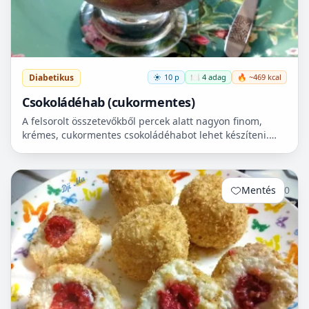
Diabetikus
10 p
🍽️ 4 adag
🔥 ~469 kcal
Csokoládéhab (cukormentes)
A felsorolt összetevőkből percek alatt nagyon finom,
krémes, cukormentes csokoládéhabot lehet készíteni.
Nem igényel főzést, és kiválóan alkalmas
pohárdesszertn...
Mentés
0