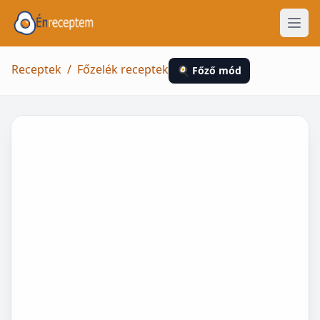
Receptek
/
Főzelék receptek
🍳 Főző mód