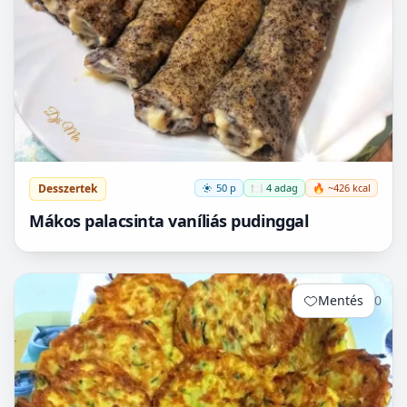
Desszertek
50 p
🍽️ 4 adag
🔥 ~426 kcal
Mákos palacsinta vaníliás pudinggal
Mentés
0