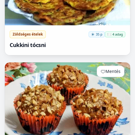
Zöldséges ételek
35 p
🍽️ 4 adag
Cukkini tócsni
Mentés
0