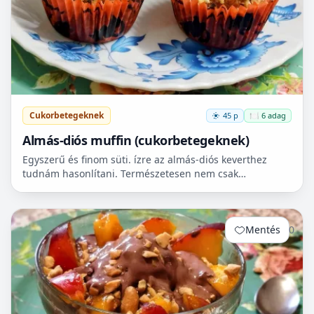
Cukorbetegeknek
45 p
🍽️ 6 adag
Almás-diós muffin (cukorbetegeknek)
Egyszerű és finom süti. ízre az almás-diós keverthez
tudnám hasonlítani. Természetesen nem csak
cukorbetegek fogyaszthassák! 🧁
Mentés
0