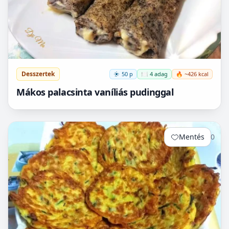
Desszertek
50 p
🍽️ 4 adag
🔥 ~426 kcal
Mákos palacsinta vaníliás pudinggal
Mentés
0