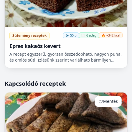
Sütemény receptek
55 p
🍽️ 6 adag
🔥 ~342 kcal
Epres kakaós kevert
A recept egyszerű, gyorsan összedobható, nagyon puha,
és omlós süti. Ízlésünk szerint variálható bármilyen
gyümölccsel, dióval, mazsolával, sőt csokidarabokkal...
Kapcsolódó receptek
Mentés
0