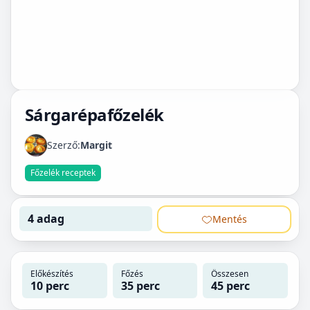
Sárgarépafőzelék
Szerző:
Margit
Főzelék receptek
4 adag
Mentés
Előkészítés
Főzés
Összesen
10 perc
35 perc
45 perc