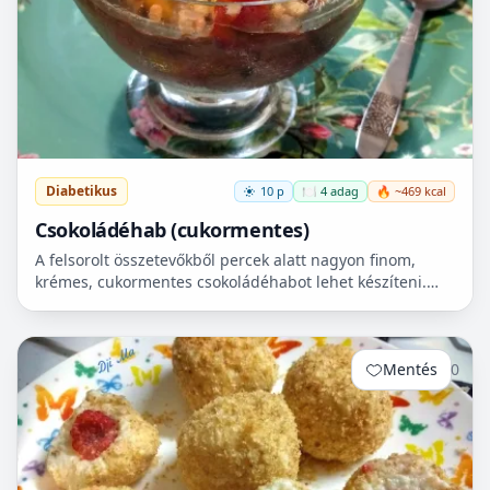
Diabetikus
10 p
🍽️ 4 adag
🔥 ~469 kcal
Csokoládéhab (cukormentes)
A felsorolt összetevőkből percek alatt nagyon finom,
krémes, cukormentes csokoládéhabot lehet készíteni.
Nem igényel főzést, és kiválóan alkalmas
pohárdesszertn...
Mentés
0