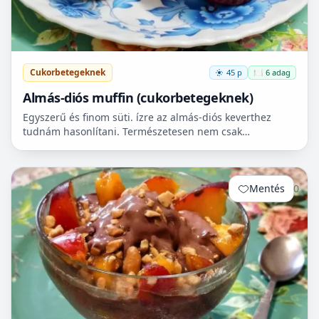
Cukorbetegeknek
45 p
🍽️ 6 adag
Almás-diós muffin (cukorbetegeknek)
Egyszerű és finom süti. ízre az almás-diós keverthez
tudnám hasonlítani. Természetesen nem csak
cukorbetegek fogyaszthassák! 🧁
Mentés
0