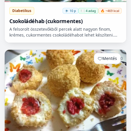
Diabetikus
10 p
🍽️ 4 adag
🔥 ~469 kcal
Csokoládéhab (cukormentes)
A felsorolt összetevőkből percek alatt nagyon finom,
krémes, cukormentes csokoládéhabot lehet készíteni.
Nem igényel főzést, és kiválóan alkalmas
pohárdesszertn...
Mentés
0