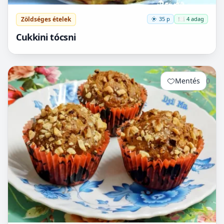
Zöldséges ételek
35 p
🍽️ 4 adag
Cukkini tócsni
Mentés
0