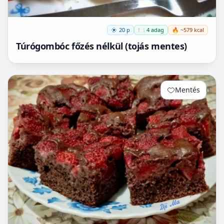
20 p
🍽️ 4 adag
🔥 ~579 kcal
Túrógombóc főzés nélkül (tojás mentes)
Mentés
0