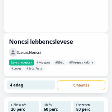
Noncsi lebbencslevese
Szerző:
Noncsi
Leves receptek
#Közepes
#Ebéd
#Közepes kalória
#Leves
#Erős Pista
4 adag
Mentés
Előkészítés
Főzés
Összesen
20 perc
60 perc
80 perc