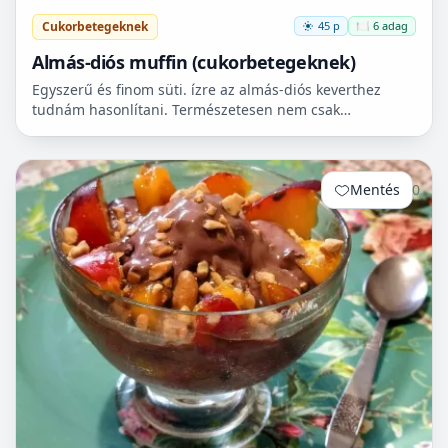
Cukorbetegeknek
45 p
🍽️ 6 adag
Almás-diós muffin (cukorbetegeknek)
Egyszerű és finom süti. ízre az almás-diós keverthez
tudnám hasonlítani. Természetesen nem csak
cukorbetegek fogyaszthassák! 🧁
Mentés
0