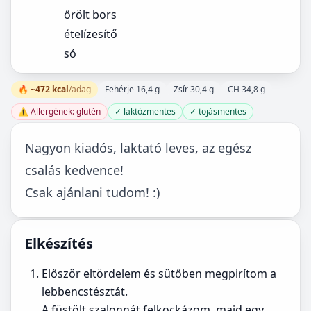
őrölt bors
ételízesítő
só
🔥 ~472 kcal
/adag
Fehérje 16,4 g
Zsír 30,4 g
CH 34,8 g
⚠️ Allergének: glutén
✓ laktózmentes
✓ tojásmentes
Nagyon kiadós, laktató leves, az egész
csalás kedvence!
Csak ajánlani tudom! :)
Elkészítés
Először eltördelem és sütőben megpirítom a
lebbencstésztát.
A füstölt szalonnát felkockázom, majd egy