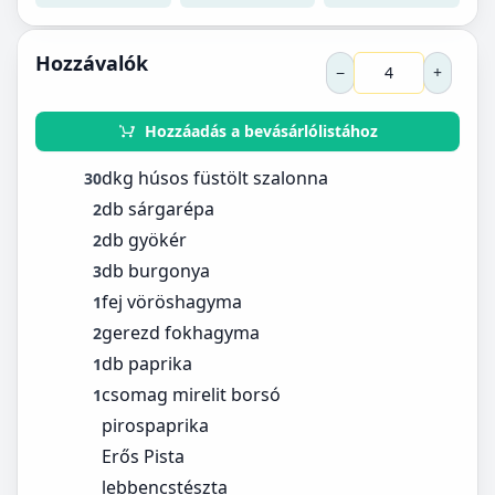
Hozzávalók
−
+
Hozzáadás a bevásárlólistához
dkg húsos füstölt szalonna
30
db sárgarépa
2
db gyökér
2
db burgonya
3
fej vöröshagyma
1
gerezd fokhagyma
2
db paprika
1
csomag mirelit borsó
1
pirospaprika
Erős Pista
lebbencstészta