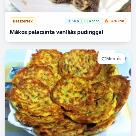
Desszertek
50 p
🍽️ 4 adag
🔥 ~426 kcal
Mákos palacsinta vaníliás pudinggal
Mentés
0