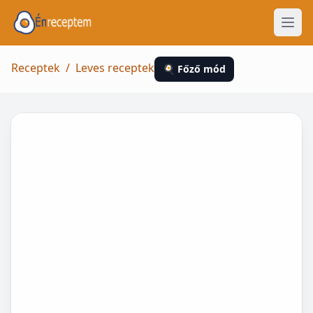
Receptek
/
Leves receptek
🍳 Főző mód