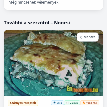
Még nincsenek vélemények.
További a szerzőtől – Noncsi
Mentés
0
Szárnyas receptek
75 p
🍽️ 2 adag
🔥 ~583 kcal