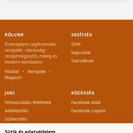
RÓLUNK
SEGÍTSÉG
Énreceptem Legfinomabb
GYIK
receptek – közösségi
Kapcsolat
receptmegosztó, meleg és
Szerzőknek
modern köntösben.
Főoldal
•
Receptek
•
Magazin
JOGI
KÖZÖSSÉG
Felhasználási feltételek
Facebook oldal
Adatkezelés
Facebook csoport
Sütikezelés
Süti beállítások
Sütik és adatvédelem