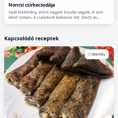
Noncsi csirkecsodája
Saját kreálmány, amire nagyon büszke vagyok, el sem
lehet rontani. A családunk kedvence lett. 20x25-ös
tepsiben szoktam elkészíteni, ennek függvényében
adom meg...
Kapcsolódó receptek
Mentés
0