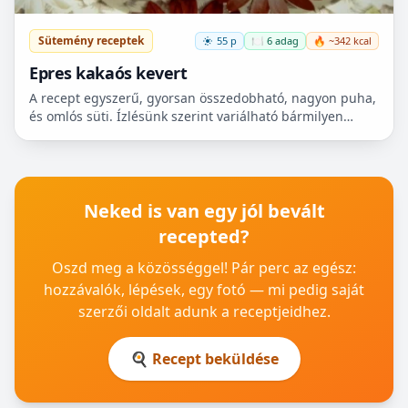
Sütemény receptek
55 p
🍽️ 6 adag
🔥 ~342 kcal
Epres kakaós kevert
A recept egyszerű, gyorsan összedobható, nagyon puha,
és omlós süti. Ízlésünk szerint variálható bármilyen
gyümölccsel, dióval, mazsolával, sőt csokidarabokkal...
Neked is van egy jól bevált
recepted?
Oszd meg a közösséggel! Pár perc az egész:
hozzávalók, lépések, egy fotó — mi pedig saját
szerzői oldalt adunk a receptjeidhez.
🍳 Recept beküldése