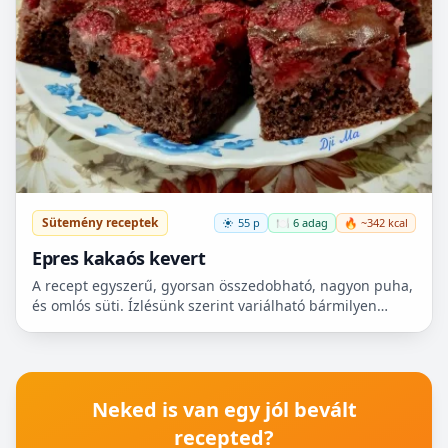
Sütemény receptek
55 p
🍽️ 6 adag
🔥 ~342 kcal
Epres kakaós kevert
A recept egyszerű, gyorsan összedobható, nagyon puha,
és omlós süti. Ízlésünk szerint variálható bármilyen
gyümölccsel, dióval, mazsolával, sőt csokidarabokkal...
Neked is van egy jól bevált
recepted?