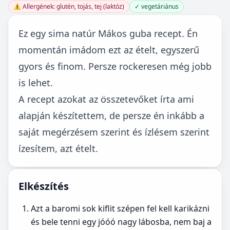
⚠️ Allergének: glutén, tojás, tej (laktóz)
✓ vegetáriánus
Ez egy sima natúr Mákos guba recept. Én
momentán imádom ezt az ételt, egyszerű
gyors és finom. Persze rockeresen még jobb
is lehet.
A recept azokat az összetevőket írta ami
alapján készítettem, de persze én inkább a
saját megérzésem szerint és ízlésem szerint
ízesítem, azt ételt.
Elkészítés
Azt a baromi sok kiflit szépen fel kell karikázni
és bele tenni egy jóóó nagy lábosba, nem baj a