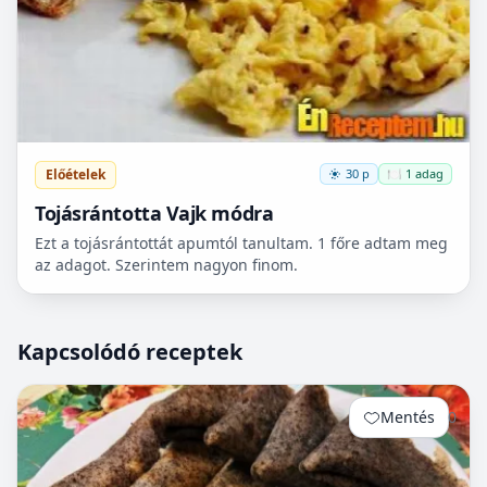
Előételek
30 p
🍽️ 1 adag
Tojásrántotta Vajk módra
Ezt a tojásrántottát apumtól tanultam. 1 főre adtam meg
az adagot. Szerintem nagyon finom.
Kapcsolódó receptek
Mentés
0