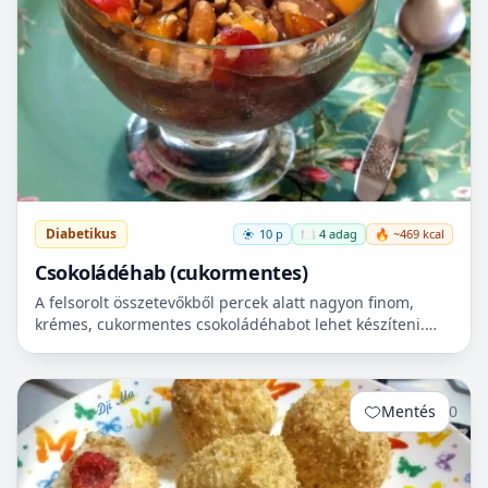
Diabetikus
10 p
🍽️ 4 adag
🔥 ~469 kcal
Csokoládéhab (cukormentes)
A felsorolt összetevőkből percek alatt nagyon finom,
krémes, cukormentes csokoládéhabot lehet készíteni.
Nem igényel főzést, és kiválóan alkalmas
pohárdesszertn...
Mentés
0