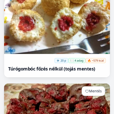
20 p
🍽️ 4 adag
🔥 ~579 kcal
Túrógombóc főzés nélkül (tojás mentes)
Mentés
0