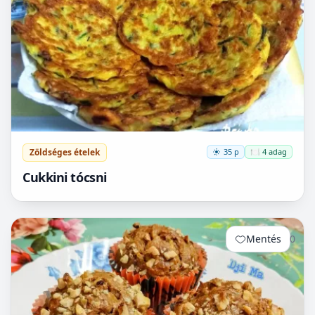
Zöldséges ételek
35 p
🍽️ 4 adag
Cukkini tócsni
Mentés
0