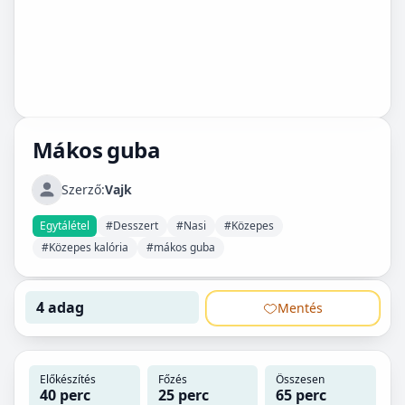
Mákos guba
Szerző:
Vajk
Egytálétel
#Desszert
#Nasi
#Közepes
#Közepes kalória
#mákos guba
4 adag
Mentés
Előkészítés
Főzés
Összesen
40 perc
25 perc
65 perc