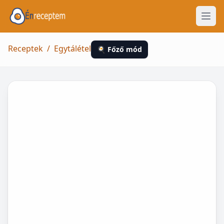
Receptek
/
Egytálétel
🍳 Főző mód