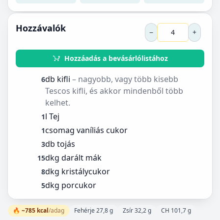
Hozzávalók
−
+
Hozzáadás a bevásárlólistához
db kifli
– nagyobb, vagy több kisebb
6
Tescos kifli, és akkor mindenből több
kelhet.
l Tej
1
csomag vaníliás cukor
1
db tojás
3
dkg darált mák
15
dkg kristálycukor
8
dkg porcukor
5
🔥 ~785 kcal
/adag
Fehérje 27,8 g
Zsír 32,2 g
CH 101,7 g