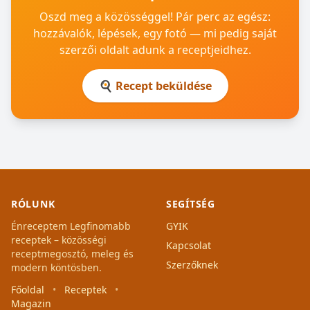
Oszd meg a közösséggel! Pár perc az egész:
hozzávalók, lépések, egy fotó — mi pedig saját
szerzői oldalt adunk a receptjeidhez.
🍳 Recept beküldése
RÓLUNK
SEGÍTSÉG
Énreceptem Legfinomabb
GYIK
receptek – közösségi
Kapcsolat
receptmegosztó, meleg és
Szerzőknek
modern köntösben.
Főoldal
•
Receptek
•
Magazin