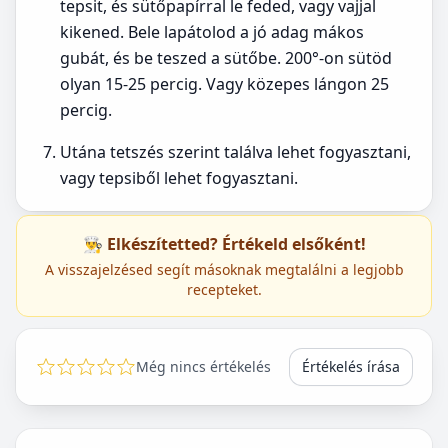
tepsit, és sütőpapírral le feded, vagy vajjal
kikened. Bele lapátolod a jó adag mákos
gubát, és be teszed a sütőbe. 200°-on sütöd
olyan 15-25 percig. Vagy közepes lángon 25
percig.
Utána tetszés szerint találva lehet fogyasztani,
vagy tepsiből lehet fogyasztani.
👨‍🍳 Elkészítetted? Értékeld elsőként!
A visszajelzésed segít másoknak megtalálni a legjobb
recepteket.
Még nincs értékelés
Értékelés írása