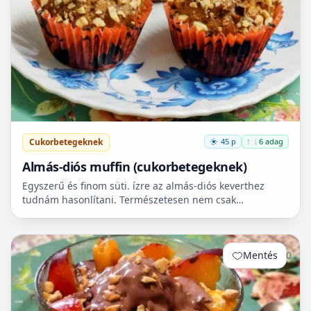
Cukorbetegeknek
45 p
🍽️ 6 adag
Almás-diós muffin (cukorbetegeknek)
Egyszerű és finom süti. ízre az almás-diós keverthez
tudnám hasonlítani. Természetesen nem csak
cukorbetegek fogyaszthassák! 🧁
Mentés
0