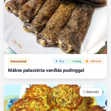
Desszertek
50 p
🍽️ 4 adag
🔥 ~426 kcal
Mákos palacsinta vaníliás pudinggal
Mentés
0