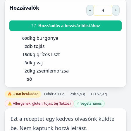
Hozzávalók
−
+
Hozzáadás a bevásárlólistához
dkg burgonya
60
db tojás
2
dkg grízes liszt
15
dkg vaj
3
dkg zsemlemorzsa
2
só
🔥 ~368 kcal
/adag
Fehérje 11 g
Zsír 9,9 g
CH 57,9 g
⚠️ Allergének: glutén, tojás, tej (laktóz)
✓ vegetáriánus
Ezt a receptet egy kedves olvasónk küldte
be. Nem kaptunk hozzá leírást.