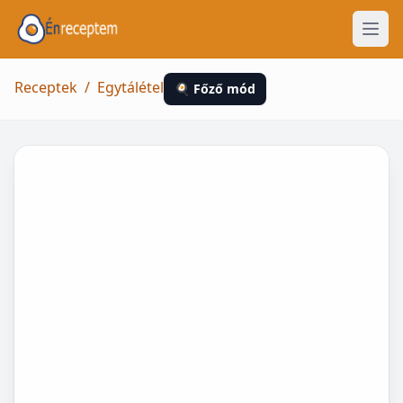
Receptek
/
Egytálétel
🍳 Főző mód