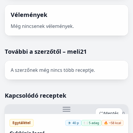
Vélemények
Még nincsenek vélemények.
További a szerzőtől – meli21
A szerzőnek még nincs több receptje.
Kapcsolódó receptek
Mentés
0
Egytálétel
40 p
🍽️ 5 adag
🔥 ~58 kcal