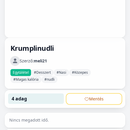
Krumplinudli
Szerző:
meli21
Egytálétel
#Desszert
#Nasi
#Közepes
#Magas kalória
#nudli
4 adag
Mentés
Nincs megadott idő.