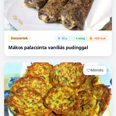
Desszertek
50 p
🍽️ 4 adag
🔥 ~426 kcal
Mákos palacsinta vaníliás pudinggal
Mentés
0