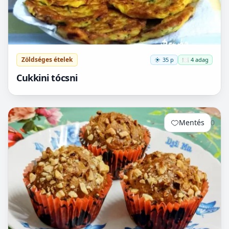
Zöldséges ételek
35 p
🍽️ 4 adag
Cukkini tócsni
Mentés
0