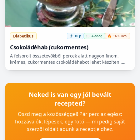
Diabetikus
10 p
🍽️ 4 adag
🔥 ~469 kcal
Csokoládéhab (cukormentes)
A felsorolt összetevőkből percek alatt nagyon finom,
krémes, cukormentes csokoládéhabot lehet készíteni.
Nem igényel főzést, és kiválóan alkalmas
pohárdesszertn...
Neked is van egy jól bevált
recepted?
Oszd meg a közösséggel! Pár perc az egész:
hozzávalók, lépések, egy fotó — mi pedig saját
szerzői oldalt adunk a receptjeidhez.