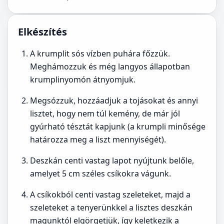
Elkészítés
A krumplit sós vízben puhára főzzük.
Meghámozzuk és még langyos állapotban
krumplinyomón átnyomjuk.
Megsózzuk, hozzáadjuk a tojásokat és annyi
lisztet, hogy nem túl kemény, de már jól
gyúrható tésztát kapjunk (a krumpli minősége
határozza meg a liszt mennyiségét).
Deszkán centi vastag lapot nyújtunk belőle,
amelyet 5 cm széles csíkokra vágunk.
A csíkokból centi vastag szeleteket, majd a
szeleteket a tenyerünkkel a lisztes deszkán
magunktól elgörgetjük, így keletkezik a