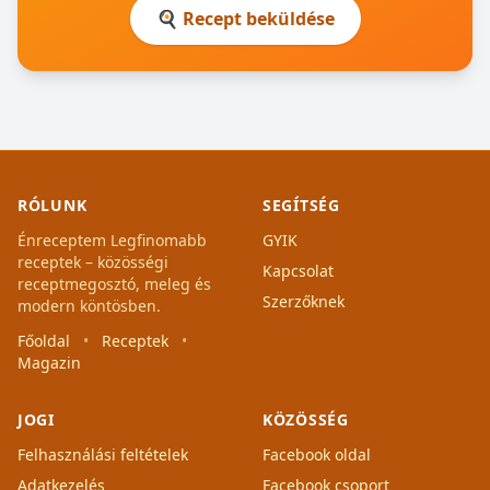
🍳 Recept beküldése
RÓLUNK
SEGÍTSÉG
Énreceptem Legfinomabb
GYIK
receptek – közösségi
Kapcsolat
receptmegosztó, meleg és
Szerzőknek
modern köntösben.
Főoldal
•
Receptek
•
Magazin
JOGI
KÖZÖSSÉG
Felhasználási feltételek
Facebook oldal
Adatkezelés
Facebook csoport