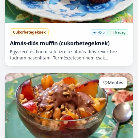
Cukorbetegeknek
45 p
🍽️ 6 adag
Almás-diós muffin (cukorbetegeknek)
Egyszerű és finom süti. ízre az almás-diós keverthez
tudnám hasonlítani. Természetesen nem csak
cukorbetegek fogyaszthassák! 🧁
Mentés
0