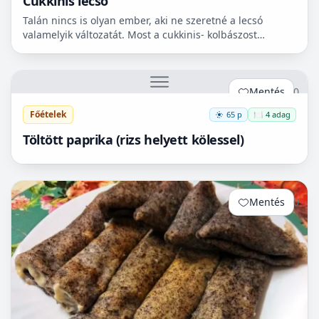
Cukkinis lecsó
Talán nincs is olyan ember, aki ne szeretné a lecsó
valamelyik változatát. Most a cukkinis- kolbászost
készítettem el, ami nagyon finom lett!😋
Mentés
0
Főételek
65 p
🍽️ 4 adag
Töltött paprika (rizs helyett kölessel)
Mentés
0