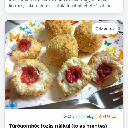
krémes, cukormentes csokoládéhabot lehet készíteni.
Nem igényel főzést, és kiválóan alkalmas
pohárdesszertn...
Mentés
0
20 p
🍽️ 4 adag
🔥 ~579 kcal
Túrógombóc főzés nélkül (tojás mentes)