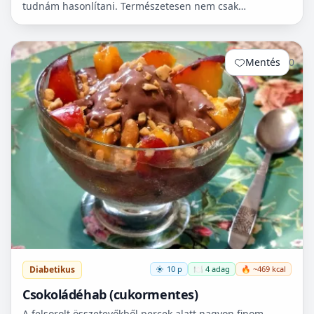
tudnám hasonlítani. Természetesen nem csak
cukorbetegek fogyaszthassák! 🧁
Mentés
0
Diabetikus
10 p
🍽️ 4 adag
🔥 ~469 kcal
Csokoládéhab (cukormentes)
A felsorolt összetevőkből percek alatt nagyon finom,