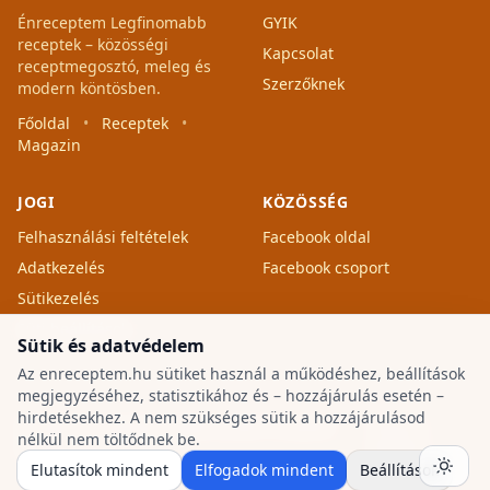
Énreceptem Legfinomabb
GYIK
receptek – közösségi
Kapcsolat
receptmegosztó, meleg és
Szerzőknek
modern köntösben.
Főoldal
•
Receptek
•
Magazin
JOGI
KÖZÖSSÉG
Felhasználási feltételek
Facebook oldal
Adatkezelés
Facebook csoport
Sütikezelés
Süti beállítások
Sütik és adatvédelem
Az enreceptem.hu sütiket használ a működéshez, beállítások
megjegyzéséhez, statisztikához és – hozzájárulás esetén –
hirdetésekhez. A nem szükséges sütik a hozzájárulásod
© 2026 Énreceptem Legfinomabb receptek.
Vissza a
nélkül nem töltődnek be.
Minden jog fenntartva.
tetejére ↑
Elutasítok mindent
Elfogadok mindent
Beállítások