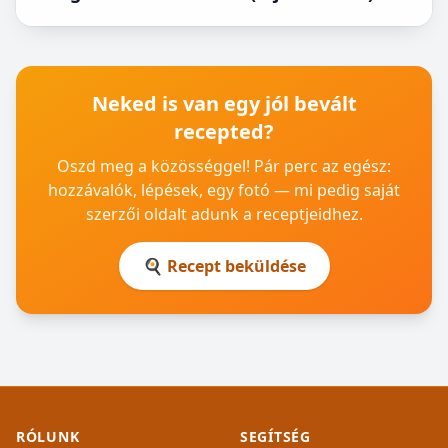
Neked is van egy jól bevált
recepted?
Oszd meg a közösséggel! Pár perc az egész:
hozzávalók, lépések, egy fotó — mi pedig saját
szerzői oldalt adunk a receptjeidhez.
🍳 Recept beküldése
RÓLUNK
SEGÍTSÉG