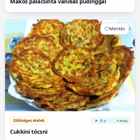
Mákos palacsinta vaníliás pudinggal
Mentés
0
Zöldséges ételek
35 p
🍽️ 4 adag
Cukkini tócsni