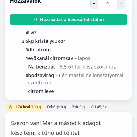
Hozzávalók
−
+
Hozzáadás a bevásárlólistához
l víz
4
kg kristálycukor
3,5
db citrom
3
evőkanál citromsav
– lapos
1
Na-benzoát
– 5,5-6 liter kész szörphöz
bodzavirág
– ( én másfél nejlonszatyorral
0
szedtem )
citrom leve
🔥 ~174 kcal
/100 g
Fehérje 0 g
Zsír 0 g
CH 45,2 g
Szezon van! Már a második adagot
készítem, kitűnő üdítő ital.