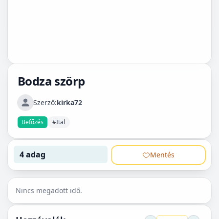
Bodza szörp
Szerző:
kirka72
Befőzés
#Ital
4 adag
Mentés
Nincs megadott idő.