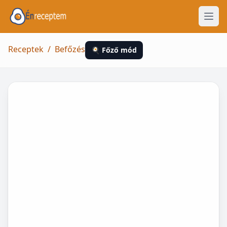
Receptek
/
Befőzés
🍳 Főző mód