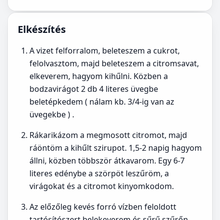
Elkészítés
A vizet felforralom, beleteszem a cukrot,
felolvasztom, majd beleteszem a citromsavat,
elkeverem, hagyom kihűlni. Közben a
bodzavirágot 2 db 4 literes üvegbe
beletépkedem ( nálam kb. 3/4-ig van az
üvegekbe ) .
Rákarikázom a megmosott citromot, majd
ráöntöm a kihűlt szirupot. 1,5-2 napig hagyom
állni, közben többször átkavarom. Egy 6-7
literes edénybe a szörpöt leszűröm, a
virágokat és a citromot kinyomkodom.
Az előzőleg kevés forró vízben feloldott
tartósítószert belekeverem és sűrű szűrőn