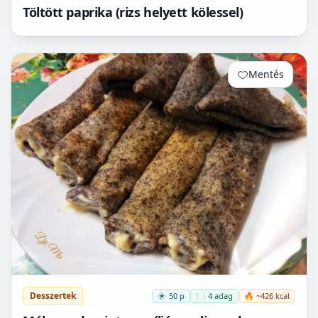
Töltött paprika (rizs helyett kölessel)
Mentés
0
Desszertek
50 p
🍽️ 4 adag
🔥 ~426 kcal