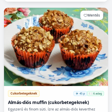
Mentés
0
Cukorbetegeknek
45 p
🍽️ 6 adag
Almás-diós muffin (cukorbetegeknek)
Egyszerű és finom süti. ízre az almás-diós keverthez