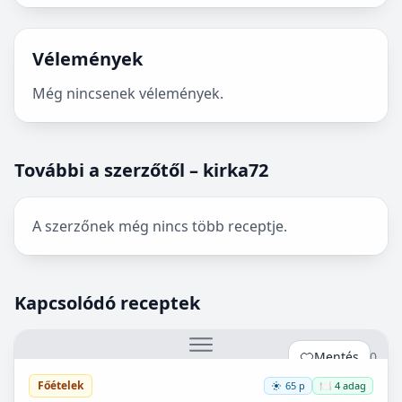
Vélemények
Még nincsenek vélemények.
További a szerzőtől – kirka72
A szerzőnek még nincs több receptje.
Kapcsolódó receptek
Mentés
0
Főételek
65 p
🍽️ 4 adag