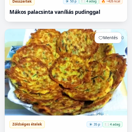
Desszertek
50 p
🍽️ 4 adag
🔥 ~426 kcal
Mákos palacsinta vaníliás pudinggal
Mentés
0
Zöldséges ételek
35 p
🍽️ 4 adag