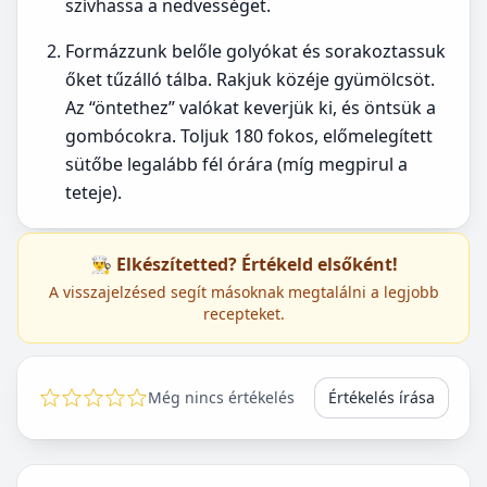
szívhassa a nedvességet.
Formázzunk belőle golyókat és sorakoztassuk
őket tűzálló tálba. Rakjuk közéje gyümölcsöt.
Az “öntethez” valókat keverjük ki, és öntsük a
gombócokra. Toljuk 180 fokos, előmelegített
sütőbe legalább fél órára (míg megpirul a
teteje).
👨‍🍳 Elkészítetted? Értékeld elsőként!
A visszajelzésed segít másoknak megtalálni a legjobb
recepteket.
Még nincs értékelés
Értékelés írása