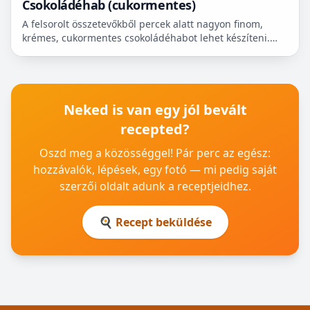
Csokoládéhab (cukormentes)
A felsorolt összetevőkből percek alatt nagyon finom,
krémes, cukormentes csokoládéhabot lehet készíteni.
Nem igényel főzést, és kiválóan alkalmas
pohárdesszertn...
Neked is van egy jól bevált
recepted?
Oszd meg a közösséggel! Pár perc az egész:
hozzávalók, lépések, egy fotó — mi pedig saját
szerzői oldalt adunk a receptjeidhez.
🍳 Recept beküldése