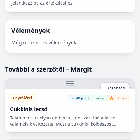
Jelentkezz be
az értékeléshez.
Vélemények
Még nincsenek vélemények.
További a szerzőtől – Margit
Mentés
0
Egytálétel
40 p
🍽️ 5 adag
🔥 ~58 kcal
Cukkinis lecsó
Talán nincs is olyan ember, aki ne szeretné a lecsó
valamelyik változatát. Most a cukkinis- kolbászost
készítettem el, ami nagyon finom lett!😋