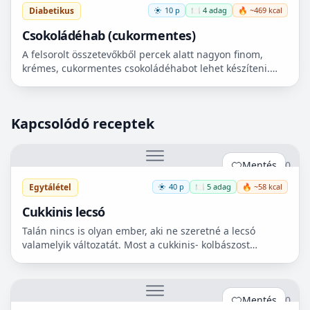
Diabetikus
10 p
🍽️ 4 adag
🔥 ~469 kcal
Csokoládéhab (cukormentes)
A felsorolt összetevőkből percek alatt nagyon finom,
krémes, cukormentes csokoládéhabot lehet készíteni.
Nem igényel főzést, és kiválóan alkalmas
pohárdesszertn...
Kapcsolódó receptek
Mentés
0
Egytálétel
40 p
🍽️ 5 adag
🔥 ~58 kcal
Cukkinis lecsó
Talán nincs is olyan ember, aki ne szeretné a lecsó
valamelyik változatát. Most a cukkinis- kolbászost
készítettem el, ami nagyon finom lett!😋
Mentés
0