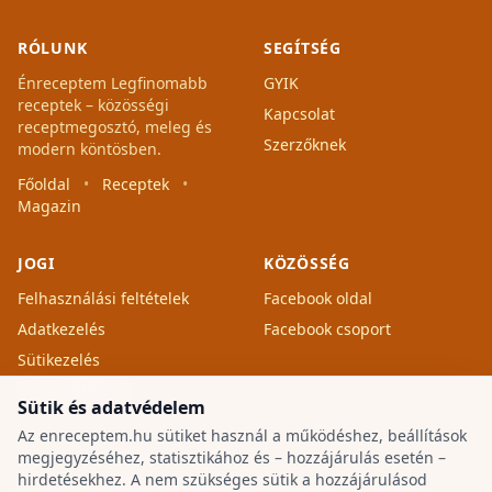
RÓLUNK
SEGÍTSÉG
Énreceptem Legfinomabb
GYIK
receptek – közösségi
Kapcsolat
receptmegosztó, meleg és
Szerzőknek
modern köntösben.
Főoldal
•
Receptek
•
Magazin
JOGI
KÖZÖSSÉG
Felhasználási feltételek
Facebook oldal
Adatkezelés
Facebook csoport
Sütikezelés
Süti beállítások
Sütik és adatvédelem
Az enreceptem.hu sütiket használ a működéshez, beállítások
megjegyzéséhez, statisztikához és – hozzájárulás esetén –
hirdetésekhez. A nem szükséges sütik a hozzájárulásod
© 2026 Énreceptem Legfinomabb receptek.
Vissza a