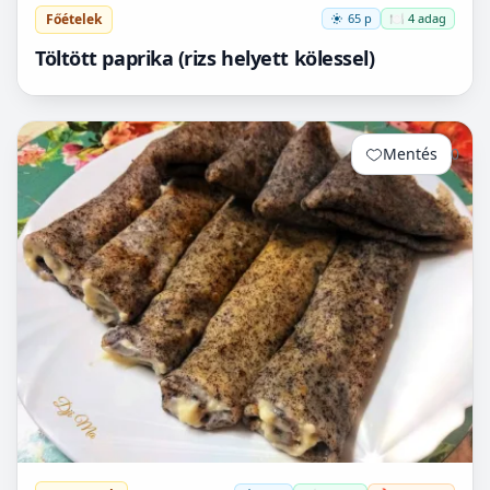
Főételek
65 p
🍽️ 4 adag
Töltött paprika (rizs helyett kölessel)
Mentés
0