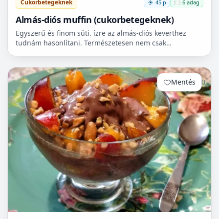
Cukorbetegeknek
45 p
🍽️ 6 adag
Almás-diós muffin (cukorbetegeknek)
Egyszerű és finom süti. ízre az almás-diós keverthez
tudnám hasonlítani. Természetesen nem csak
cukorbetegek fogyaszthassák! 🧁
Mentés
0