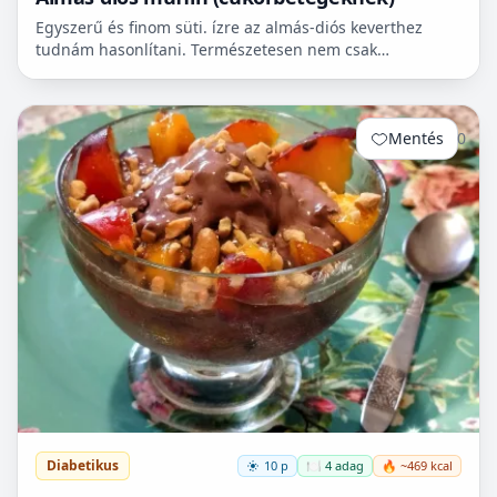
Egyszerű és finom süti. ízre az almás-diós keverthez
tudnám hasonlítani. Természetesen nem csak
cukorbetegek fogyaszthassák! 🧁
Mentés
0
Diabetikus
10 p
🍽️ 4 adag
🔥 ~469 kcal