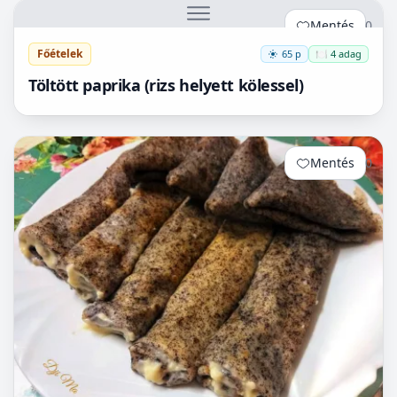
Mentés
0
Főételek
65 p
🍽️ 4 adag
Töltött paprika (rizs helyett kölessel)
Mentés
0