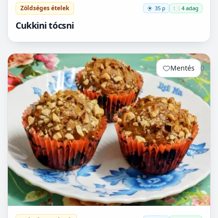
Zöldséges ételek
35 p
🍽️ 4 adag
Cukkini tócsni
Mentés
0