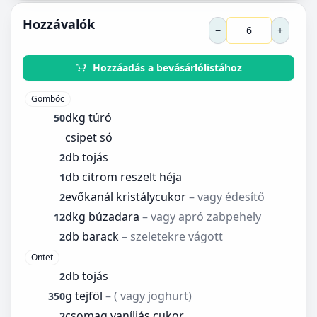
Hozzávalók
−
+
Hozzáadás a bevásárlólistához
Gombóc
dkg túró
50
csipet só
db tojás
2
db citrom reszelt héja
1
evőkanál kristálycukor
– vagy édesítő
2
dkg búzadara
– vagy apró zabpehely
12
db barack
– szeletekre vágott
2
Öntet
db tojás
2
g tejföl
– ( vagy joghurt)
350
csomag vaníliás cukor
2