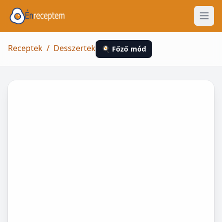
Receptek
/
Desszertek
🍳 Főző mód