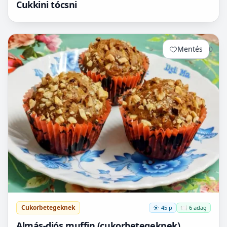
Cukkini tócsni
Mentés
0
Cukorbetegeknek
45 p
🍽️ 6 adag
Almás-diós muffin (cukorbetegeknek)