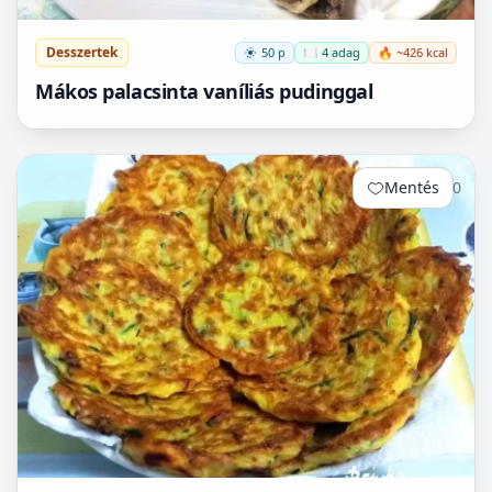
Desszertek
50 p
🍽️ 4 adag
🔥 ~426 kcal
Mákos palacsinta vaníliás pudinggal
Mentés
0