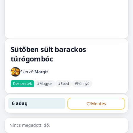
Sütőben sült barackos
túrógombóc
Szerző:
Margit
Desszertek
#Magyar
#Ebéd
#Könnyű
6 adag
Mentés
Nincs megadott idő.