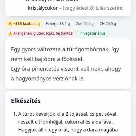
kristálycukor
– (vagy édesítő) ízlés szerint
🔥 ~355 kcal
/adag
Fehérje 18,1 g
Zsír 19,5 g
CH 25,5 g
⚠️ Allergének: glutén, tojás, tej (laktóz)
✓ vegetáriánus
Egy gyors változata a túrógombócnak, így
nem kell bajlódni a főzéssel.
Egy óra pihentetés viszont kell neki, ahogy
a hagyományos verziónak is.
Elkészítés
A túrót keverjük ki a 2 tojással, csipet sóval,
reszelt citromhéjjal, cukorral és a darával.
Hagyjuk állni egy órát, hogy a dara magába