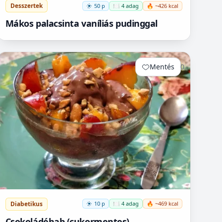
Desszertek
50 p
🍽️ 4 adag
🔥 ~426 kcal
Mákos palacsinta vaníliás pudinggal
Mentés
0
Diabetikus
10 p
🍽️ 4 adag
🔥 ~469 kcal
Csokoládéhab (cukormentes)