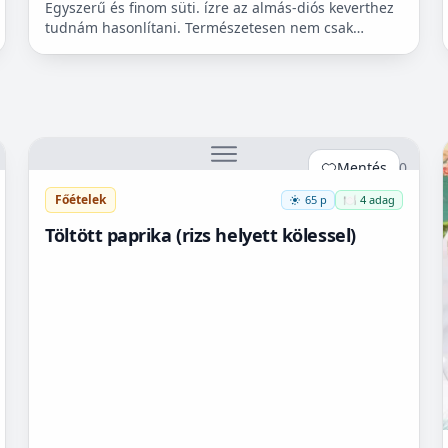
Egyszerű és finom süti. ízre az almás-diós keverthez
tudnám hasonlítani. Természetesen nem csak
cukorbetegek fogyaszthassák! 🧁
Mentés
0
Főételek
65 p
🍽️ 4 adag
Töltött paprika (rizs helyett kölessel)