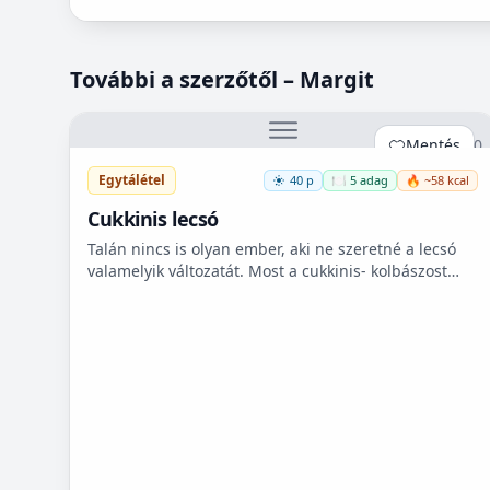
További a szerzőtől – Margit
Mentés
0
Egytálétel
40 p
🍽️ 5 adag
🔥 ~58 kcal
Cukkinis lecsó
Talán nincs is olyan ember, aki ne szeretné a lecsó
valamelyik változatát. Most a cukkinis- kolbászost
készítettem el, ami nagyon finom lett!😋