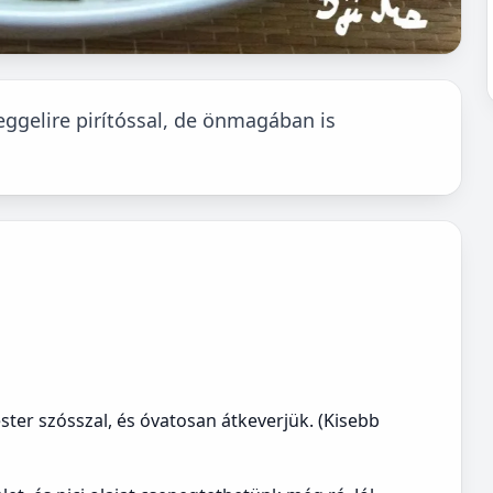
reggelire pirítóssal, de önmagában is
ester szósszal, és óvatosan átkeverjük. (Kisebb