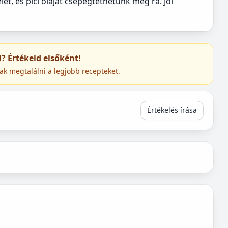
et, és pici olajat csepegtethetünk még rá. Jól
ed? Értékeld elsőként!
ak megtalálni a legjobb recepteket.
Értékelés írása