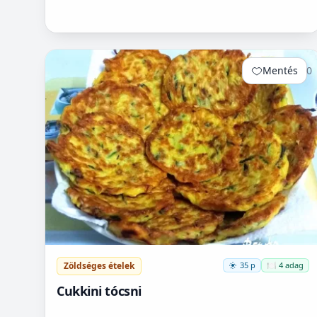
Mentés
0
Zöldséges ételek
35 p
🍽️ 4 adag
Cukkini tócsni