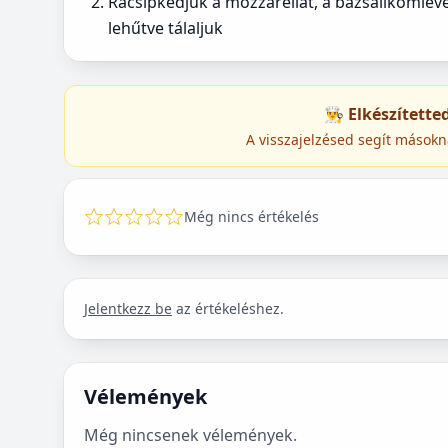
Rácsipkedjük a mozzarellát, a bazsalikomlevel
lehűtve tálaljuk
👨‍🍳 Elkészített
A visszajelzésed segít másokn
Még nincs értékelés
Jelentkezz be
az értékeléshez.
Vélemények
Még nincsenek vélemények.