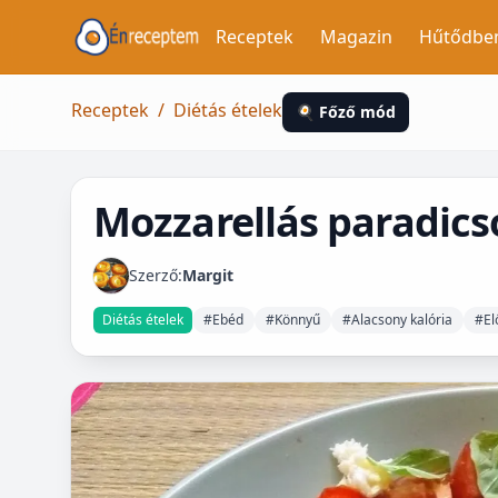
Receptek
Magazin
Hűtődbe
Receptek
/
Diétás ételek
🍳 Főző mód
Mozzarellás paradic
Szerző:
Margit
Diétás ételek
#Ebéd
#Könnyű
#Alacsony kalória
#El