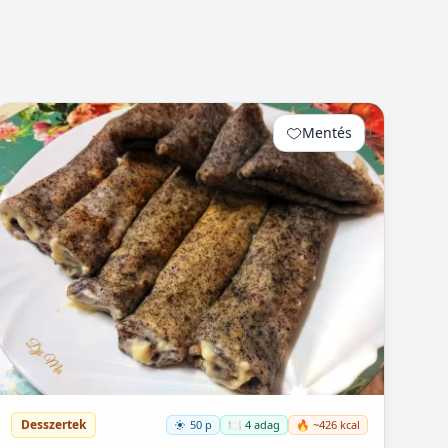
Mentés
0
Desszertek
50 p
🍽️ 4 adag
🔥 ~426 kcal