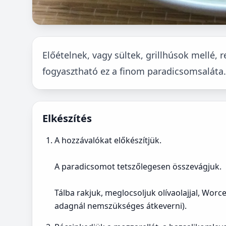
Előételnek, vagy sültek, grillhúsok mellé, 
fogyasztható ez a finom paradicsomsaláta.
Elkészítés
A hozzávalókat előkészítjük.
A paradicsomot tetszőlegesen összevágjuk.
Tálba rakjuk, meglocsoljuk olívaolajjal, Worc
adagnál nemszükséges átkeverni).