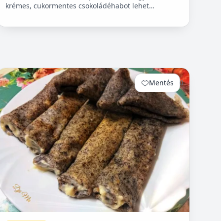
krémes, cukormentes csokoládéhabot lehet
készíteni. Nem igényel főzést, és kiválóan alkalmas
pohárdesszertn...
Mentés
0