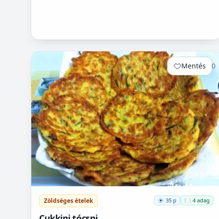
Mentés
0
Zöldséges ételek
35 p
🍽️ 4 adag
Cukkini tócsni