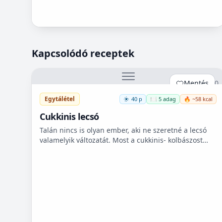
Kapcsolódó receptek
Mentés
0
Egytálétel
40 p
🍽️ 5 adag
🔥 ~58 kcal
Cukkinis lecsó
Talán nincs is olyan ember, aki ne szeretné a lecsó
valamelyik változatát. Most a cukkinis- kolbászost
készítettem el, ami nagyon finom lett!😋