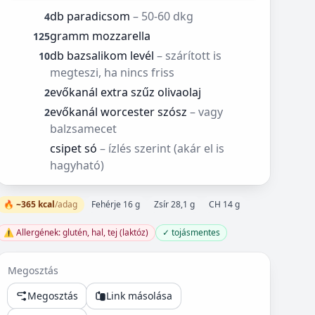
db paradicsom
– 50-60 dkg
4
gramm mozzarella
125
db bazsalikom levél
– szárított is
10
megteszi, ha nincs friss
evőkanál extra szűz olivaolaj
2
evőkanál worcester szósz
– vagy
2
balzsamecet
csipet só
– ízlés szerint (akár el is
hagyható)
🔥 ~365 kcal
/adag
Fehérje 16 g
Zsír 28,1 g
CH 14 g
⚠️ Allergének: glutén, hal, tej (laktóz)
✓ tojásmentes
Megosztás
Megosztás
Link másolása