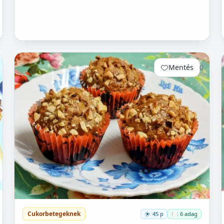
Mentés
0
Cukorbetegeknek
45 p
🍽️ 6 adag