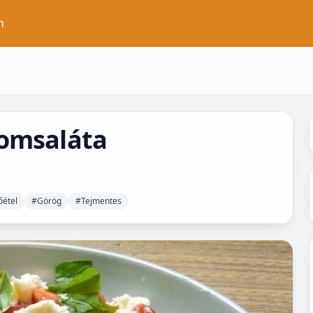
n
somsaláta
őétel
#Görög
#Tejmentes