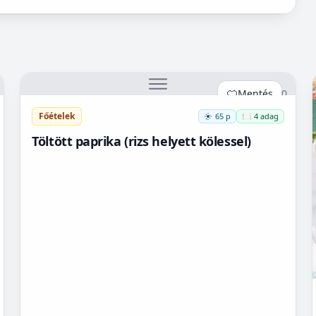
Mentés
0
Főételek
65 p
🍽️ 4 adag
Töltött paprika (rizs helyett kölessel)