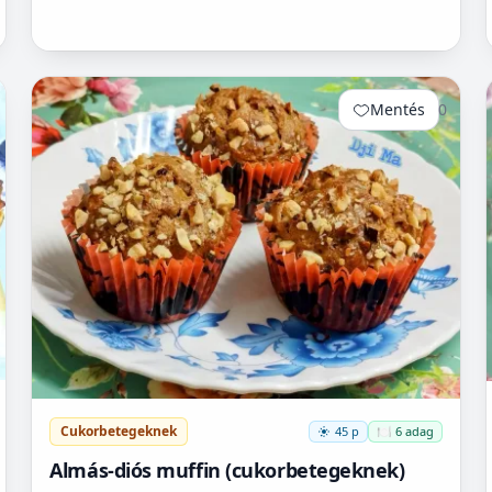
Mentés
0
Cukorbetegeknek
45 p
🍽️ 6 adag
Almás-diós muffin (cukorbetegeknek)