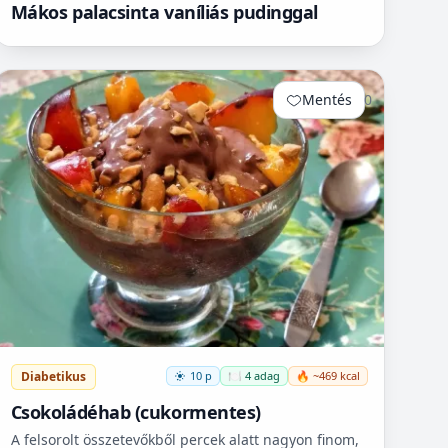
Mákos palacsinta vaníliás pudinggal
Mentés
0
Diabetikus
10 p
🍽️ 4 adag
🔥 ~469 kcal
Csokoládéhab (cukormentes)
A felsorolt összetevőkből percek alatt nagyon finom,