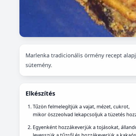
Marlenka tradicionális örmény recept alap
sütemény.
Elkészítés
Tűzön felmelegítjük a vajat, mézet, cukrot,
mikor öszzeolvad lekapcsoljuk a tüzetés hozz
Egyenként hozzákeverjük a tojásokat, álland
levesszük a tűzről és hozzákeverjük a kakaós 