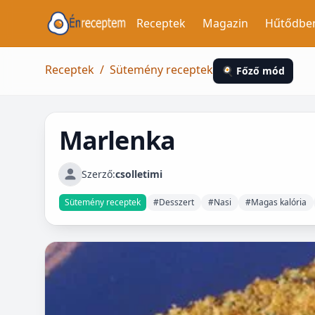
Receptek
Magazin
Hűtődbe
Receptek
/
Sütemény receptek
🍳 Főző mód
Marlenka
Szerző:
csolletimi
Sütemény receptek
#Desszert
#Nasi
#Magas kalória