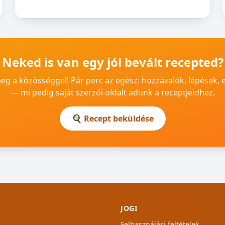
Neked is van egy jól bevált recepted?
g a közösséggel! Pár perc az egész: hozzávalók, lépések, 
— mi pedig saját szerzői oldalt adunk a receptjeidhez.
🍳 Recept beküldése
JOGI
Felhasználási feltételek