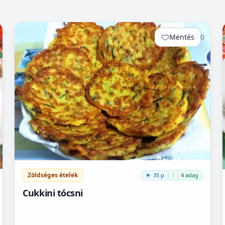
Mentés
0
Zöldséges ételek
35 p
🍽️ 4 adag
Cukkini tócsni