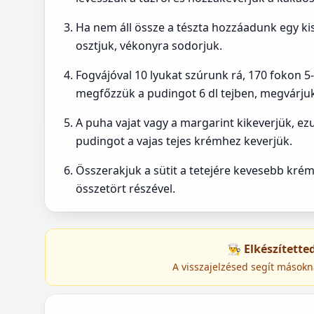
Ha nem áll össze a tészta hozzáadunk egy kis 
osztjuk, vékonyra sodorjuk.
Fogvájóval 10 lyukat szúrunk rá, 170 fokon 5-7
megfőzzük a pudingot 6 dl tejben, megvárjuk
A puha vajat vagy a margarint kikeverjük, ezu
pudingot a vajas tejes krémhez keverjük.
Összerakjuk a sütit a tetejére kevesebb kré
összetört részével.
👨‍🍳 Elkészített
A visszajelzésed segít másokn