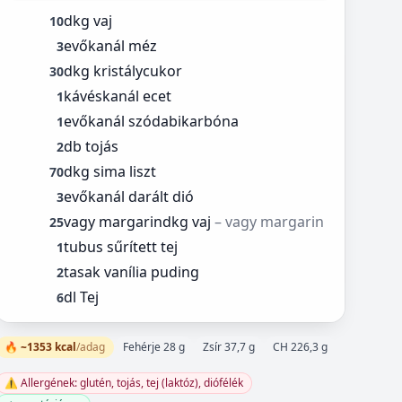
dkg vaj
10
evőkanál méz
3
dkg kristálycukor
30
kávéskanál ecet
1
evőkanál szódabikarbóna
1
db tojás
2
dkg sima liszt
70
evőkanál darált dió
3
vagy margarindkg vaj
– vagy margarin
25
tubus sűrített tej
1
tasak vanília puding
2
dl Tej
6
🔥 ~1353 kcal
/adag
Fehérje 28 g
Zsír 37,7 g
CH 226,3 g
⚠️ Allergének: glutén, tojás, tej (laktóz), diófélék