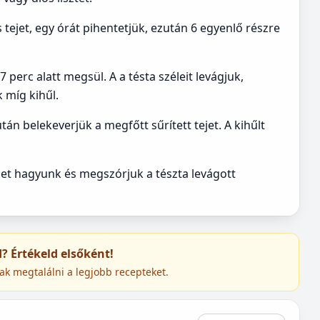
tejet, egy órát pihentetjük, ezután 6 egyenlő részre
 perc alatt megsül. A a tésta széleit levágjuk,
 míg kihűl.
tán belekeverjük a megfőtt sűrített tejet. A kihűlt
met hagyunk és megszórjuk a tészta levágott
ed? Értékeld elsőként!
ak megtalálni a legjobb recepteket.