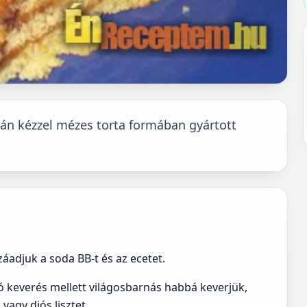
ján kézzel mézes torta formában gyártott
áadjuk a soda BB-t és az ecetet.
ó keverés mellett világosbarnás habbá keverjük,
vagy diós lisztet.