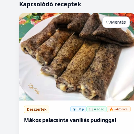
Kapcsolódó receptek
Mentés
0
Desszertek
50 p
🍽️ 4 adag
🔥 ~426 kcal
Mákos palacsinta vaníliás pudinggal