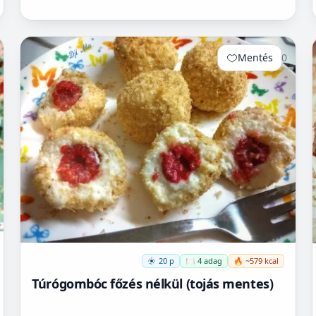
Mentés
0
20 p
🍽️ 4 adag
🔥 ~579 kcal
Túrógombóc főzés nélkül (tojás mentes)