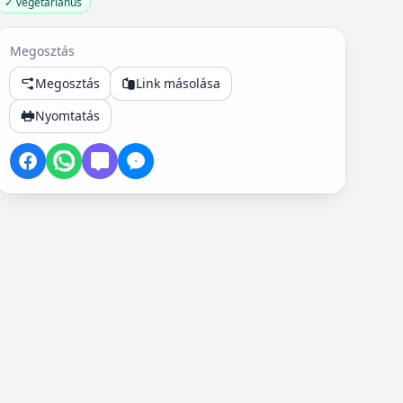
✓ vegetáriánus
Megosztás
Megosztás
Link másolása
Nyomtatás