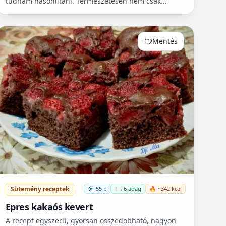
tudnám hasonlítani. Természetesen nem csak
cukorbetegek fogyaszthassák! 🧁
Mentés
0
Sütemény receptek
55 p
🍽️ 6 adag
🔥 ~342 kcal
Epres kakaós kevert
A recept egyszerű, gyorsan összedobható, nagyon