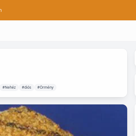
n
#Nehéz
#diós
#Örmény