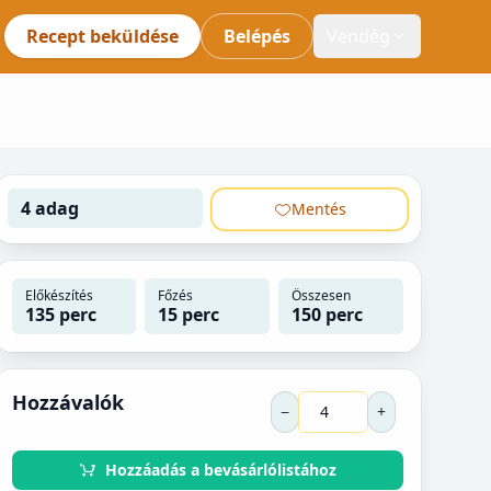
Recept beküldése
Belépés
Vendég
4 adag
Mentés
Előkészítés
Főzés
Összesen
135 perc
15 perc
150 perc
Hozzávalók
−
+
Hozzáadás a bevásárlólistához