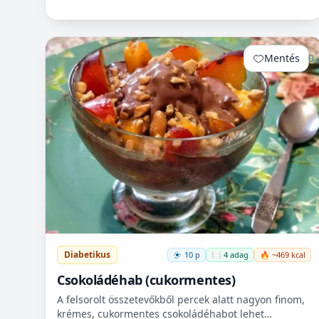
Mentés
0
Diabetikus
10 p
🍽️ 4 adag
🔥 ~469 kcal
Csokoládéhab (cukormentes)
A felsorolt összetevőkből percek alatt nagyon finom,
krémes, cukormentes csokoládéhabot lehet