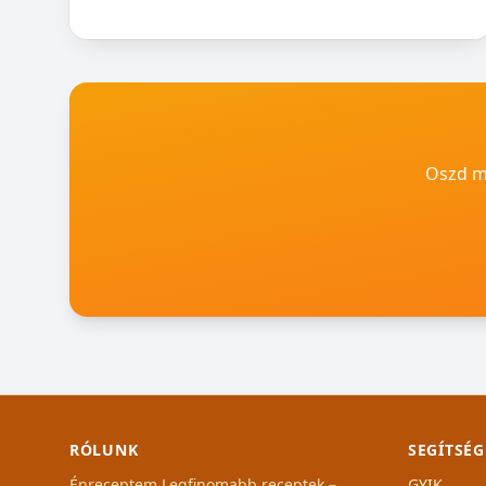
készíteni. Nem igényel főzést, és kiválóan alkalmas
pohárdesszertn...
Oszd me
RÓLUNK
SEGÍTSÉG
Énreceptem Legfinomabb receptek –
GYIK