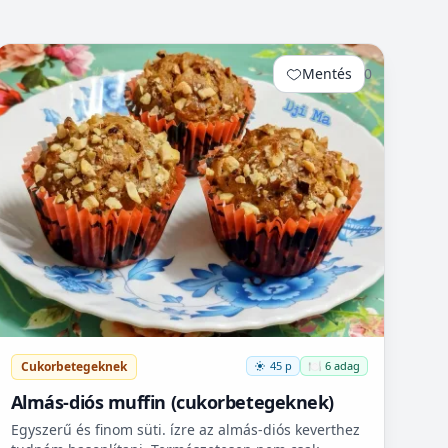
Mentés
0
Cukorbetegeknek
45 p
🍽️ 6 adag
Almás-diós muffin (cukorbetegeknek)
Egyszerű és finom süti. ízre az almás-diós keverthez