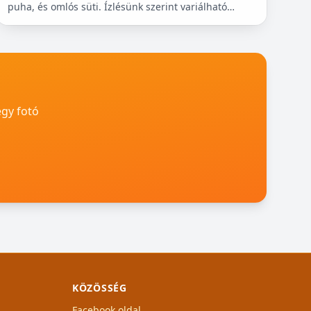
puha, és omlós süti. Ízlésünk szerint variálható
bármilyen gyümölccsel, dióval, mazsolával, sőt
csokidarabokkal...
egy fotó
KÖZÖSSÉG
Facebook oldal