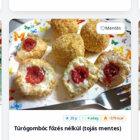
Mentés
0
20 p
🍽️ 4 adag
🔥 ~579 kcal
Túrógombóc főzés nélkül (tojás mentes)