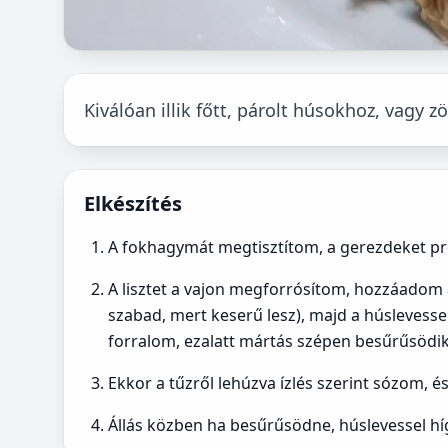
Kiválóan illik főtt, párolt húsokhoz, vagy 
Elkészítés
A fokhagymát megtisztítom, a gerezdeket p
A lisztet a vajon megforrósítom, hozzáadom 
szabad, mert keserű lesz), majd a húslevesse
forralom, ezalatt mártás szépen besűrűsödik
Ekkor a tűzről lehúzva ízlés szerint sózom, é
Állás közben ha besűrűsödne, húslevessel híg