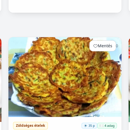
Mentés
0
Zöldséges ételek
35 p
🍽️ 4 adag