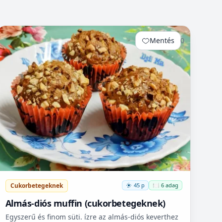
Mentés
0
Cukorbetegeknek
45 p
🍽️ 6 adag
Almás-diós muffin (cukorbetegeknek)
Egyszerű és finom süti. ízre az almás-diós keverthez