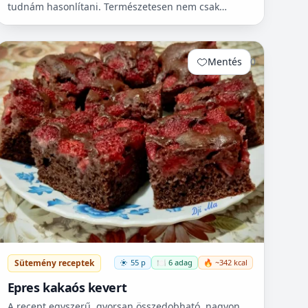
tudnám hasonlítani. Természetesen nem csak
cukorbetegek fogyaszthassák! 🧁
Mentés
0
Sütemény receptek
55 p
🍽️ 6 adag
🔥 ~342 kcal
Epres kakaós kevert
A recept egyszerű, gyorsan összedobható, nagyon