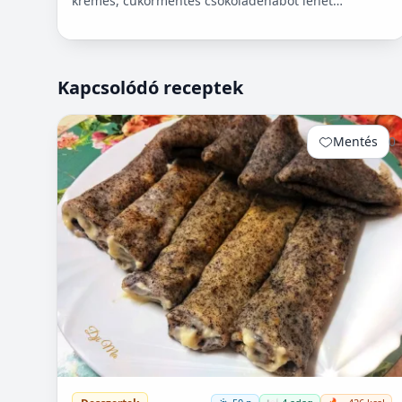
krémes, cukormentes csokoládéhabot lehet
készíteni. Nem igényel főzést, és kiválóan alkalmas
pohárdesszertn...
Kapcsolódó receptek
Mentés
0