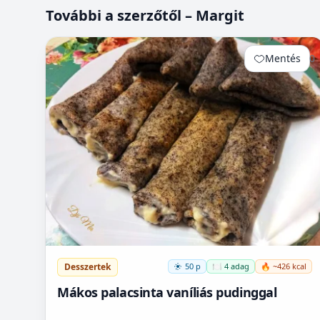
További a szerzőtől – Margit
Mentés
0
Desszertek
50 p
🍽️ 4 adag
🔥 ~426 kcal
Mákos palacsinta vaníliás pudinggal