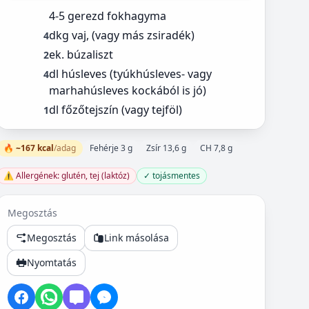
4-5 gerezd fokhagyma
dkg vaj, (vagy más zsiradék)
4
ek. búzaliszt
2
dl húsleves (tyúkhúsleves- vagy
4
marhahúsleves kockából is jó)
dl főzőtejszín (vagy tejföl)
1
🔥 ~167 kcal
/adag
Fehérje 3 g
Zsír 13,6 g
CH 7,8 g
⚠️ Allergének: glutén, tej (laktóz)
✓ tojásmentes
Megosztás
Megosztás
Link másolása
Nyomtatás