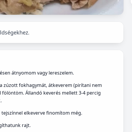
zöldségekhez.
résen átnyomom vagy lereszelem.
a zúzott fokhagymát, átkeverem (pirítani nem
l fölöntöm. Állandó keverés mellett 3-4 percig
.
s tejszínnel elkeverve finomítom még.
íthatunk rajt.