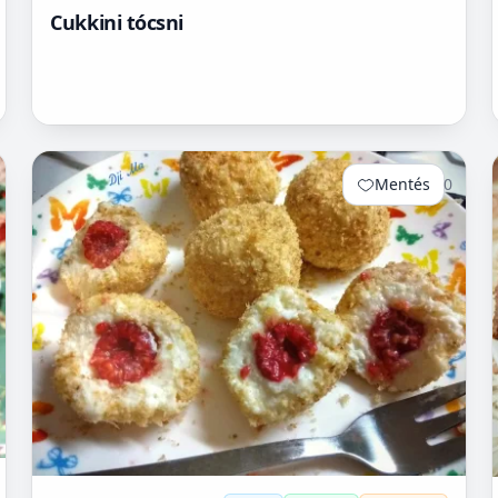
Cukkini tócsni
Mentés
0