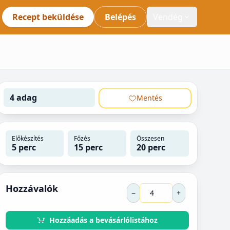
Recept beküldése
Belépés
Vendég
4 adag
Mentés
Előkészítés
Főzés
Összesen
5 perc
15 perc
20 perc
Hozzávalók
−
+
Hozzáadás a bevásárlólistához