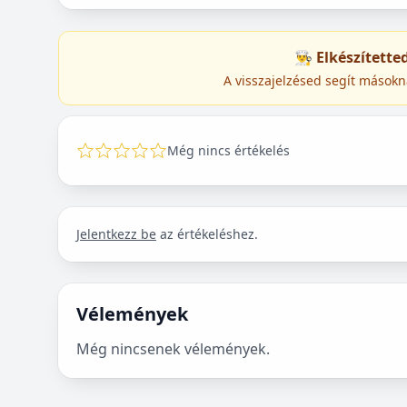
👨‍🍳 Elkészített
A visszajelzésed segít másokn
Még nincs értékelés
Jelentkezz be
az értékeléshez.
Vélemények
Még nincsenek vélemények.