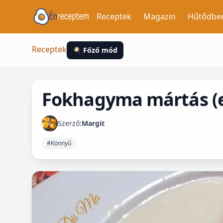
Receptek
Magazin
Hűtődbe
Receptek
🍳 Főző mód
Fokhagyma mártás (
Szerző:
Margit
#Könnyű