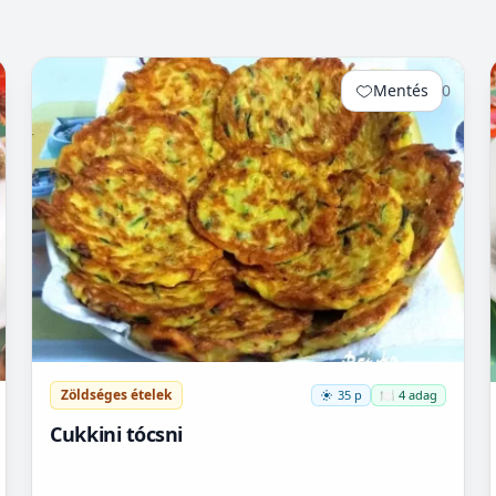
Mentés
0
Zöldséges ételek
35 p
🍽️ 4 adag
Cukkini tócsni