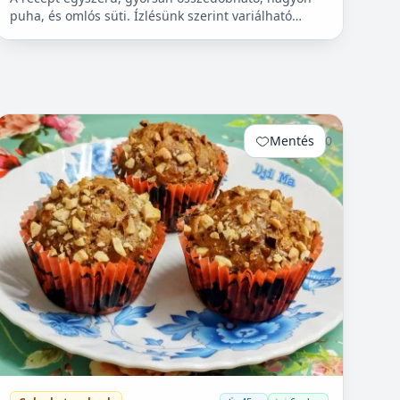
puha, és omlós süti. Ízlésünk szerint variálható
bármilyen gyümölccsel, dióval, mazsolával, sőt
csokidarabokkal...
Mentés
0