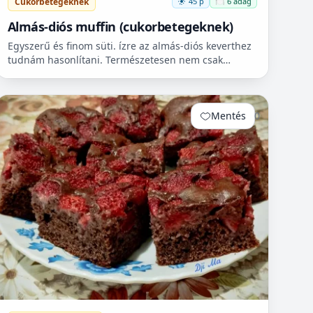
Cukorbetegeknek
45 p
🍽️ 6 adag
Almás-diós muffin (cukorbetegeknek)
Egyszerű és finom süti. ízre az almás-diós keverthez
tudnám hasonlítani. Természetesen nem csak
cukorbetegek fogyaszthassák! 🧁
Mentés
0