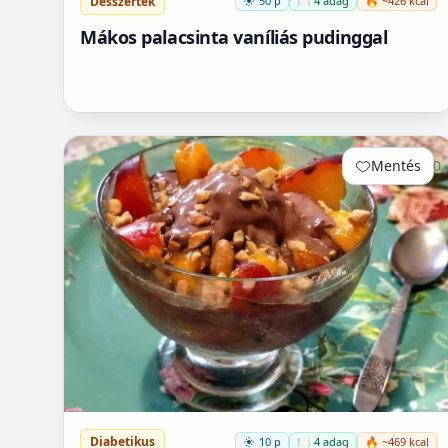
Desszertek
50 p
🍽️ 4 adag
🔥 ~426 kcal
Mákos palacsinta vaníliás pudinggal
Mentés
0
Diabetikus
10 p
🍽️ 4 adag
🔥 ~469 kcal