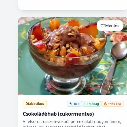
Mentés
0
Diabetikus
10 p
🍽️ 4 adag
🔥 ~469 kcal
Csokoládéhab (cukormentes)
A felsorolt összetevőkből percek alatt nagyon finom,