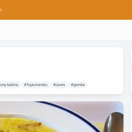
n
ony kalória
#Tojásmentes
#Leves
#gomba