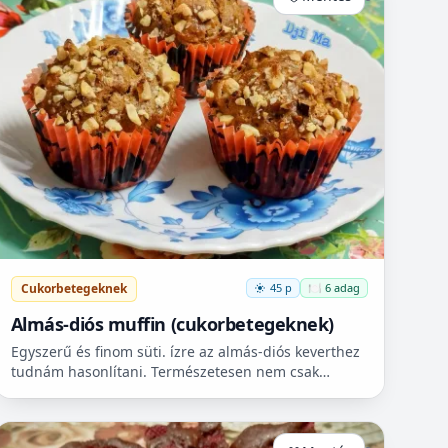
Cukorbetegeknek
45 p
🍽️ 6 adag
Almás-diós muffin (cukorbetegeknek)
Egyszerű és finom süti. ízre az almás-diós keverthez
tudnám hasonlítani. Természetesen nem csak
cukorbetegek fogyaszthassák! 🧁