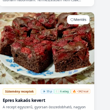
cukorbetegek fogyaszthassák! 🧁
Mentés
0
Sütemény receptek
55 p
🍽️ 6 adag
🔥 ~342 kcal
Epres kakaós kevert
A recept egyszerű, gyorsan összedobható, nagyon