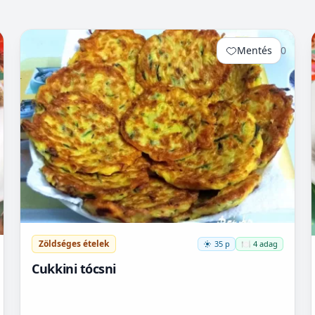
Mentés
0
Zöldséges ételek
35 p
🍽️ 4 adag
Cukkini tócsni