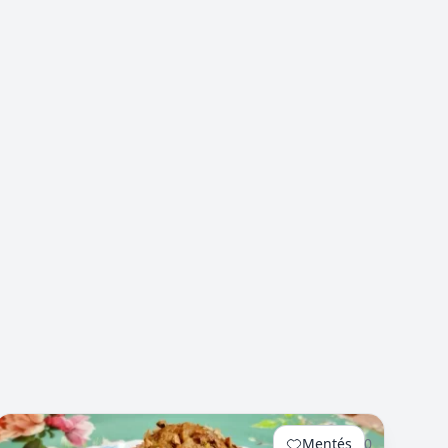
Mentés
0