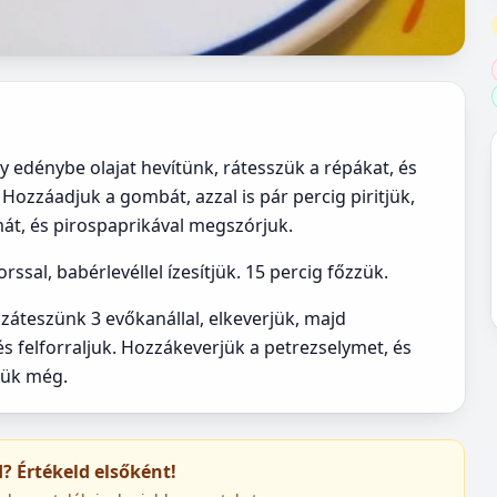
gy edénybe olajat hevítünk, rátesszük a répákat, és
 Hozzáadjuk a gombát, azzal is pár percig piritjük,
át, és pirospaprikával megszórjuk.
orssal, babérlevéllel ízesítjük. 15 percig főzzük.
ozzáteszünk 3 evőkanállal, elkeverjük, majd
s felforraljuk. Hozzákeverjük a petrezselymet, és
tjük még.
ed? Értékeld elsőként!