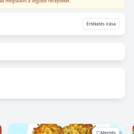
ak megtalálni a legjobb recepteket.
Értékelés írása
Mentés
0