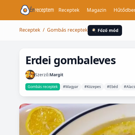
Receptek
Magazin
Hűtődbe
Receptek
/
Gombás receptek
🍳 Főző mód
Erdei gombaleves
Szerző:
Margit
Gombás receptek
#Magyar
#Közepes
#Ebéd
#Alacs