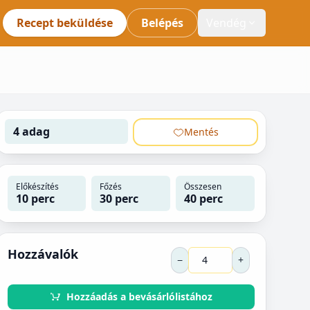
Recept beküldése
Belépés
Vendég
4 adag
Mentés
Előkészítés
Főzés
Összesen
10 perc
30 perc
40 perc
Hozzávalók
−
+
Hozzáadás a bevásárlólistához