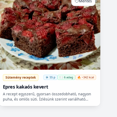
Mentés
0
Sütemény receptek
55 p
🍽️ 6 adag
🔥 ~342 kcal
Epres kakaós kevert
A recept egyszerű, gyorsan összedobható, nagyon
puha, és omlós süti. Ízlésünk szerint variálható
bármilyen gyümölccsel, dióval, mazsolával, sőt
csokidarabokkal...