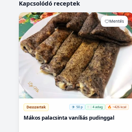
Kapcsolódó receptek
Mentés
0
Desszertek
50 p
🍽️ 4 adag
🔥 ~426 kcal
Mákos palacsinta vaníliás pudinggal