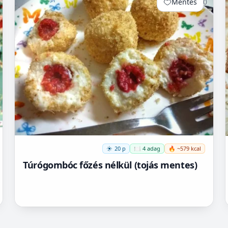
Mentés
0
20 p
🍽️ 4 adag
🔥 ~579 kcal
Túrógombóc főzés nélkül (tojás mentes)