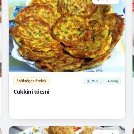
Zöldséges ételek
35 p
🍽️ 4 adag
Cukkini tócsni