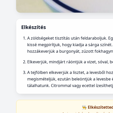
Elkészítés
A zöldségeket tisztítás után feldaraboljuk. E
kissé megpirítjuk, hogy kiadja a sárga színét.
hozzákeverjük a burgonyát, zúzott fokhagym
Elkeverjük, mindjárt ráöntjük a vizet, sóval, b
A tejfölben elkeverjük a lisztet, a levesből h
megismételjük, ezután beleöntjük a levesbe é
tálalhatunk. Citrommal vagy ecettel ízesíthe
👨‍🍳 Elkészített