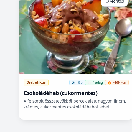
Mentés
0
Diabetikus
10 p
🍽️ 4 adag
🔥 ~469 kcal
Csokoládéhab (cukormentes)
A felsorolt összetevőkből percek alatt nagyon finom,
krémes, cukormentes csokoládéhabot lehet
készíteni. Nem igényel főzést, és kiválóan alkalmas
pohárdesszertn...