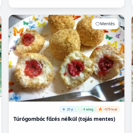
Mentés
0
20 p
🍽️ 4 adag
🔥 ~579 kcal
Túrógombóc főzés nélkül (tojás mentes)