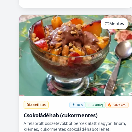
Mentés
0
Diabetikus
10 p
🍽️ 4 adag
🔥 ~469 kcal
Csokoládéhab (cukormentes)
A felsorolt összetevőkből percek alatt nagyon finom,
krémes, cukormentes csokoládéhabot lehet