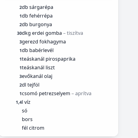
db sárgarépa
2
db fehérrépa
1
db burgonya
2
dkg erdei gomba
– tiszítva
30
gerezd fokhagyma
3
db babérlevél
1
teáskanál pirospaprika
1
teáskanál liszt
1
evőkanál olaj
3
dl tejföl
2
csomó petrezselyem
– aprítva
1
l víz
1,4
só
bors
fél citrom