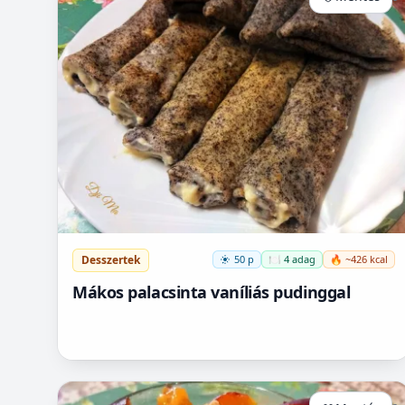
Desszertek
50 p
🍽️ 4 adag
🔥 ~426 kcal
Mákos palacsinta vaníliás pudinggal