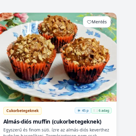
Mentés
0
Cukorbetegeknek
45 p
🍽️ 6 adag
Almás-diós muffin (cukorbetegeknek)
Egyszerű és finom süti. ízre az almás-diós keverthez
tudnám hasonlítani. Természetesen nem csak