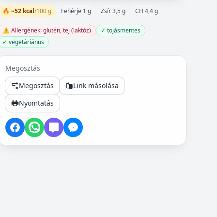
🔥 ~52 kcal
/100 g
Fehérje 1 g
Zsír 3,5 g
CH 4,4 g
⚠️ Allergének: glutén, tej (laktóz)
✓ tojásmentes
✓ vegetáriánus
Megosztás
Megosztás
Link másolása
Nyomtatás