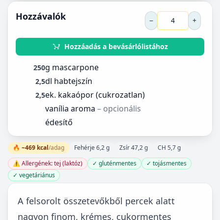
Hozzávalók
−
+
Hozzáadás a bevásárlólistához
g mascarpone
250
dl habtejszín
2,5
ek. kakaópor (cukrozatlan)
2,5
vanília aroma
– opcionális
édesítő
🔥 ~469 kcal
/adag
Fehérje 6,2 g
Zsír 47,2 g
CH 5,7 g
⚠️ Allergének: tej (laktóz)
✓ gluténmentes
✓ tojásmentes
✓ vegetáriánus
A felsorolt összetevőkből percek alatt
nagyon finom, krémes, cukormentes