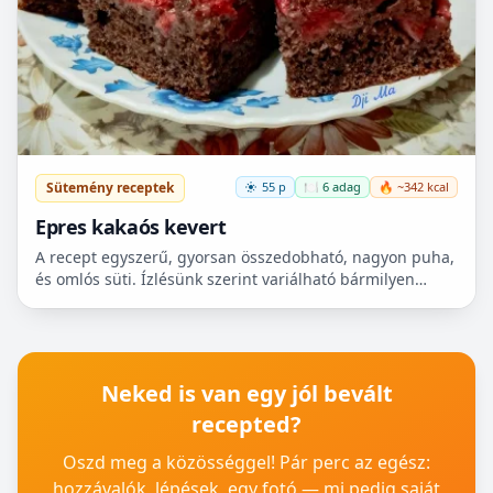
Sütemény receptek
55 p
🍽️ 6 adag
🔥 ~342 kcal
Epres kakaós kevert
A recept egyszerű, gyorsan összedobható, nagyon puha,
és omlós süti. Ízlésünk szerint variálható bármilyen
gyümölccsel, dióval, mazsolával, sőt csokidarabokkal...
Neked is van egy jól bevált
recepted?
Oszd meg a közösséggel! Pár perc az egész:
hozzávalók, lépések, egy fotó — mi pedig saját