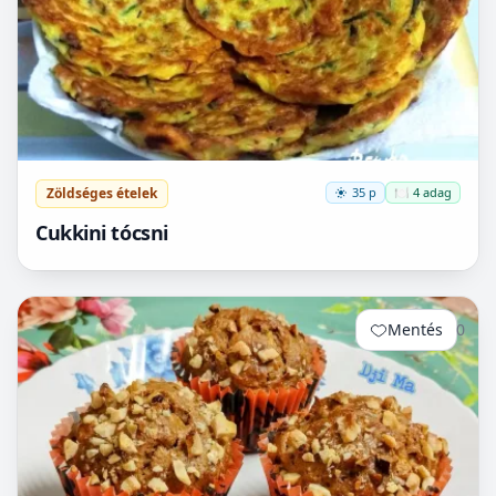
Zöldséges ételek
35 p
🍽️ 4 adag
Cukkini tócsni
Mentés
0