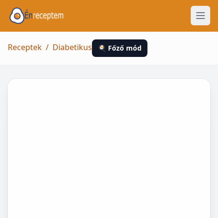
Receptek
/
Diabetikus
🍳 Főző mód