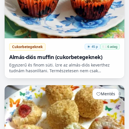
Cukorbetegeknek
45 p
🍽️ 6 adag
Almás-diós muffin (cukorbetegeknek)
Egyszerű és finom süti. ízre az almás-diós keverthez
tudnám hasonlítani. Természetesen nem csak
cukorbetegek fogyaszthassák! 🧁
Mentés
0