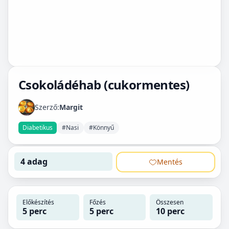
Csokoládéhab (cukormentes)
Szerző:
Margit
Diabetikus
#Nasi
#Könnyű
4 adag
Mentés
Előkészítés
Főzés
Összesen
5 perc
5 perc
10 perc