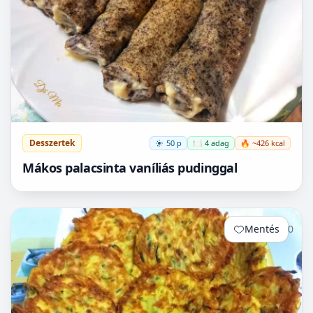
Desszertek
50 p
🍽️ 4 adag
🔥 ~426 kcal
Mákos palacsinta vaníliás pudinggal
Mentés
0