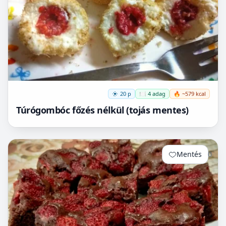
20 p
🍽️ 4 adag
🔥 ~579 kcal
Túrógombóc főzés nélkül (tojás mentes)
Mentés
0