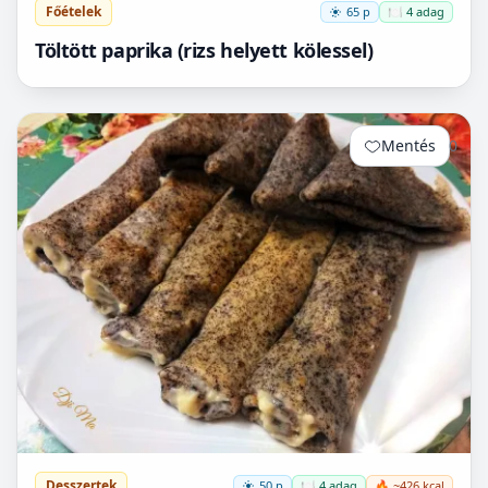
Főételek
65 p
🍽️ 4 adag
Töltött paprika (rizs helyett kölessel)
Mentés
0
Desszertek
50 p
🍽️ 4 adag
🔥 ~426 kcal