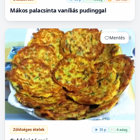
Mákos palacsinta vaníliás pudinggal
Mentés
0
Zöldséges ételek
35 p
🍽️ 4 adag