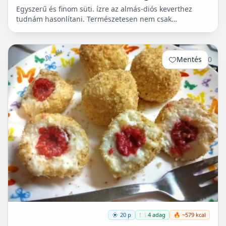
Egyszerű és finom süti. ízre az almás-diós keverthez
tudnám hasonlítani. Természetesen nem csak
cukorbetegek fogyaszthassák! 🧁
Mentés
0
20 p
🍽️ 4 adag
🔥 ~579 kcal