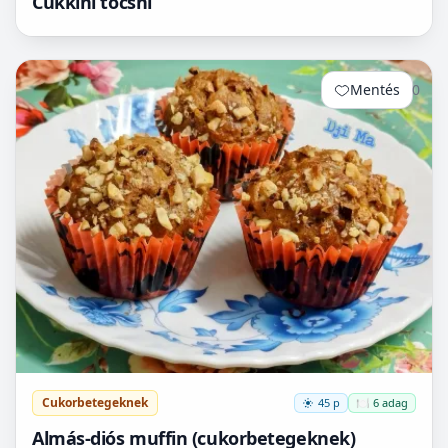
Cukkini tócsni
Mentés
0
Cukorbetegeknek
45 p
🍽️ 6 adag
Almás-diós muffin (cukorbetegeknek)