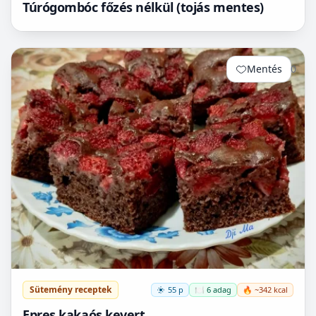
Túrógombóc főzés nélkül (tojás mentes)
Mentés
0
Sütemény receptek
55 p
🍽️ 6 adag
🔥 ~342 kcal
Epres kakaós kevert