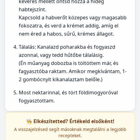
keverés mellett öntsd hozzá a hideg
habtejszínt.
Kapcsold a habverőt közepes vagy magasabb
fokozatra, és verd a krémet addig, amíg el
nem éred a habos, sűrű, krémes állagot.
Tálalás: Kanalazd poharakba és fogyaszd
azonnal, vagy tedd hűtőbe tálalásig.
(Én műanyag dobozba is töltöttem már, és
fagyasztóba raktam. Amikor megkívántam, 1-
2 gombócnyit kikanalaztam belőle.)
Most nektarinnal, és tört földimogyoróval
fogyasztottam.
👨‍🍳 Elkészítetted? Értékeld elsőként!
A visszajelzésed segít másoknak megtalálni a legjobb
recepteket.