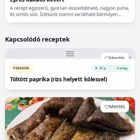
A recept egyszerű, gyorsan összedobható, nagyon puha,
és omlós süti. Ízlésünk szerint variálható bármilyen
gyümölccsel, dióval, mazsolával, sőt csokidarabokkal...
Kapcsolódó receptek
Mentés
0
Főételek
65 p
🍽️ 4 adag
Töltött paprika (rizs helyett kölessel)
Mentés
0