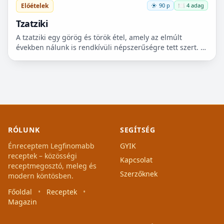
Előételek
90 p
🍽️ 4 adag
Tzatziki
A tzatziki egy görög és török étel, amely az elmúlt
években nálunk is rendkívüli népszerűségre tett szert. A
tzatziki fő alkotói a joghurt, (ami Görögországban...
RÓLUNK
SEGÍTSÉG
Énreceptem Legfinomabb
GYIK
receptek – közösségi
Kapcsolat
receptmegosztó, meleg és
Szerzőknek
modern köntösben.
Főoldal
•
Receptek
•
Magazin