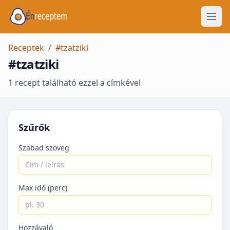
Receptek
/
#tzatziki
#tzatziki
1 recept található ezzel a címkével
Szűrők
Szabad szöveg
Max idő (perc)
Hozzávaló