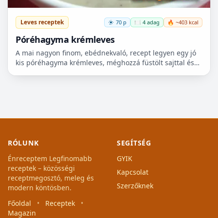
Leves receptek
70 p
🍽️ 4 adag
🔥 ~403 kcal
Póréhagyma krémleves
A mai nagyon finom, ebédnekvaló, recept legyen egy jó
kis póréhagyma krémleves, méghozzá füstölt sajttal és
pirított zsemlekockával. Húst is lehet belefőzni, ha...
RÓLUNK
SEGÍTSÉG
Énreceptem Legfinomabb
GYIK
receptek – közösségi
Kapcsolat
receptmegosztó, meleg és
Szerzőknek
modern köntösben.
Főoldal
•
Receptek
•
Magazin