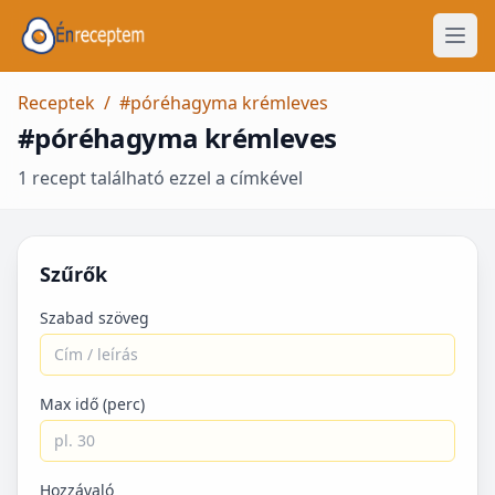
Receptek
/
#póréhagyma krémleves
#póréhagyma krémleves
1 recept található ezzel a címkével
Szűrők
Szabad szöveg
Max idő (perc)
Hozzávaló