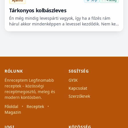
Ajánló
Tárkonyos kolbászleves
Én még mindig levespárti vagyok, így ha a főzés rám
hárul akkor mindenképpen a levessel kezdődik. Nem kell
nagy dolgokra gondolni, egy ilyen egyszerű tárkonyos...
RÓLUNK
SEGÍTSÉG
Énreceptem Legfinomabb
GYIK
receptek – közösségi
Kapcsolat
receptmegosztó, meleg és
Szerzőknek
modern köntösben.
Főoldal
•
Receptek
•
Magazin
JOGI
KÖZÖSSÉG