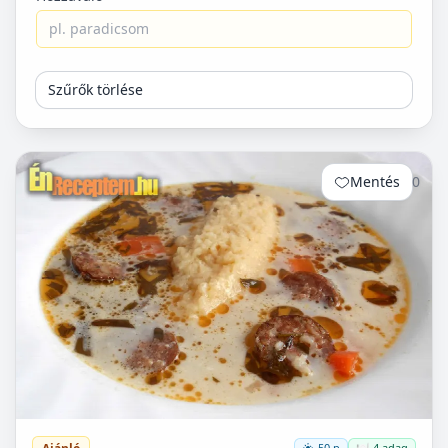
Szűrők törlése
Mentés
0
50 p
🍽️ 4 adag